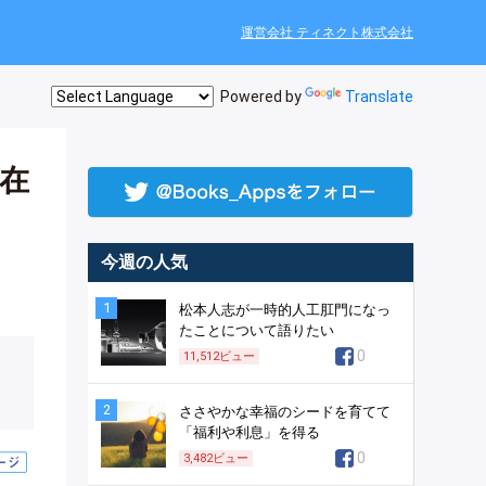
運営会社 ティネクト株式会社
Powered by
Translate
在
今週の人気
1
松本人志が一時的人工肛門になっ
たことについて語りたい
0
11,512
ビュー
2
ささやかな幸福のシードを育てて
「福利や利息」を得る
0
3,482
ビュー