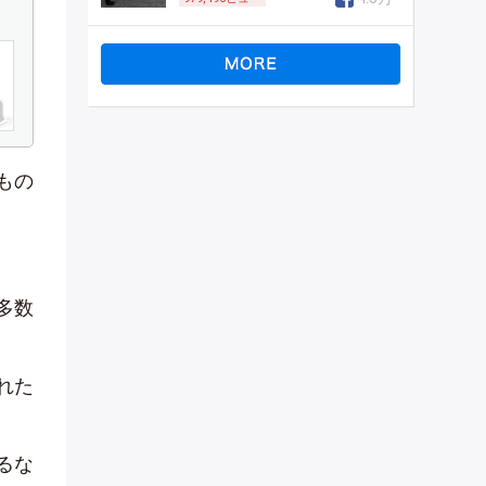
もの
多数
れた
るな