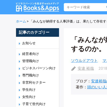
ホーム
>
「みんなが納得する人事評価」は、果たして存在す
記事のカテゴリー
「みんなが
お知らせ
するのか。
経営者向け
ソウルドアウト
マ
管理職向け
ビジネスパーソン向け
安達 裕哉
2018
専門職向け
ブログ：
安達裕哉
非営利セクター
著作：
頭のいい人
学生向け
女性向け
子育て世代向け