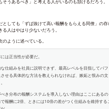
もそうあるべき」と考える人がいるのも頷けるだろう。
だとしても「ずば抜けて高い報酬をもらえる同僚」の存
きる人はやはり少ないだろう。
次のように述べている。
布には正当性が必要だ。
的な仕組みを社員に説明できず、最高レベルを目指してパフ
上させる具体的な方法を教えられなければ、嫉妬と恨みの文
う。
がべき分布の報酬システムを導入しない理由はここにあるの
務で報酬に
2
倍、ときには
10
倍の差がつく仕組みを維持する
変だ。