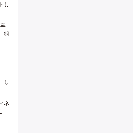
トし
新卒
、組
。し
。
マネ
じ