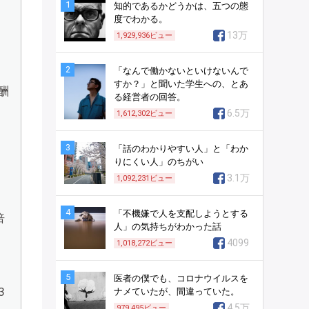
1
知的であるかどうかは、五つの態
度でわかる。
13万
1,929,936
ビュー
2
「なんで働かないといけないんで
すか？」と聞いた学生への、とあ
酬
る経営者の回答。
6.5万
1,612,302
ビュー
3
「話のわかりやすい人」と「わか
りにくい人」のちがい
3.1万
1,092,231
ビュー
4
「不機嫌で人を支配しようとする
倍
人」の気持ちがわかった話
4099
1,018,272
ビュー
5
医者の僕でも、コロナウイルスを
3
ナメていたが、間違っていた。
4.5万
979,495
ビュー