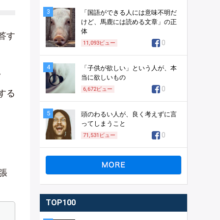
3
「国語ができる人には意味不明だ
けど、馬鹿には読める文章」の正
体
答す
0
11,093
ビュー
4
「子供が欲しい」という人が、本
。
当に欲しいもの
0
6,672
ビュー
する
5
頭のわるい人が、良く考えずに言
ってしまうこと
0
71,531
ビュー
張
TOP100