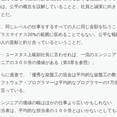
由は、公平の概念を誤解していることと、社員と誠実に向き
ことだ。
は、同じレベルの仕事をするすべての人に同じ金額を払うこ
プラスマイナス
20%
の範囲に収めることでもない。公平な報
の人の貢献と釣り合っているということだ。
ン・ユースタス上級副社長に言わせれば、一流のエンジニア
ジニアの３００倍の価値がある（第
3
章を参照）。
さらに過激で、「優秀な旋盤工の賃金は平均的な旋盤工の数
ソフトウェア・プログラマーは平均的なプログラマーの
1
万
と言っている。
エンジニアの価値の幅はほかの仕事より広いかもしれない
担当者は、平均的な担当者の１００倍とはいかないとしても