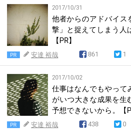
2017/10/31
他者からのアドバイス
撃」と捉えてしまう人
【PR】
861
1
安達 裕哉
PR
2017/10/02
仕事はなんでもやって
がいつ大きな成果を生
予想できないから。【P
438
0
安達 裕哉
PR