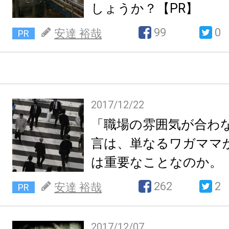
しょうか？【PR】
99
0
安達 裕哉
PR
2017/12/22
「職場の雰囲気が合わ
言は、単なるワガママ
は重要なことなのか。【
262
2
安達 裕哉
PR
2017/12/07