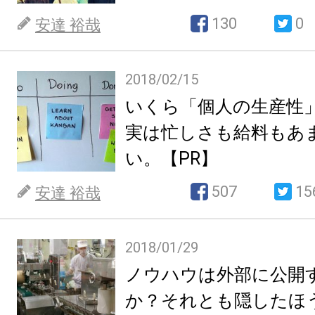
130
0
安達 裕哉
2018/02/15
いくら「個人の生産性
実は忙しさも給料もあ
い。【PR】
507
15
安達 裕哉
2018/01/29
ノウハウは外部に公開
か？それとも隠したほ