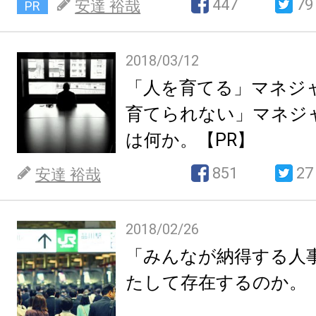
447
79
安達 裕哉
PR
2018/03/12
「人を育てる」マネジ
育てられない」マネジ
は何か。【PR】
851
27
安達 裕哉
2018/02/26
「みんなが納得する人
たして存在するのか。【