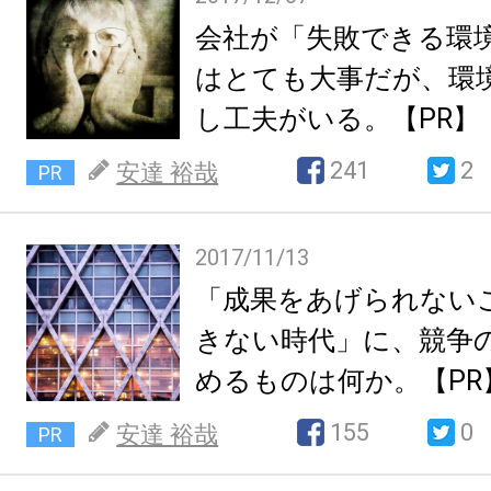
会社が「失敗できる環
はとても大事だが、環
し工夫がいる。【PR】
241
2
安達 裕哉
PR
2017/11/13
「成果をあげられない
きない時代」に、競争
めるものは何か。【PR
155
0
安達 裕哉
PR