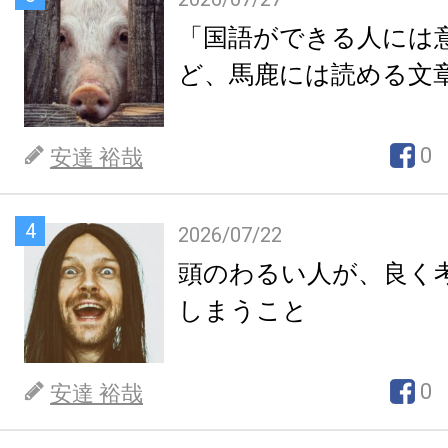
「国語ができる人には
ど、馬鹿には読める文
0
安達 裕哉
4
2026/07/22
頭のわるい人が、良く
しまうこと
0
安達 裕哉