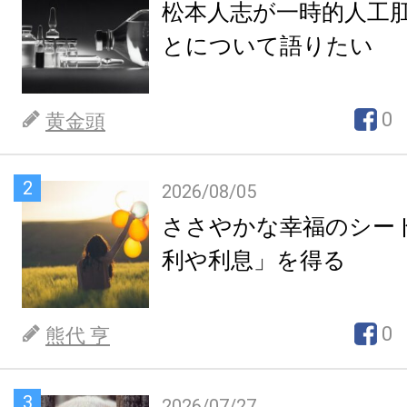
松本人志が一時的人工
とについて語りたい
0
黄金頭
2
2026/08/05
ささやかな幸福のシー
利や利息」を得る
0
熊代 亨
3
2026/07/27