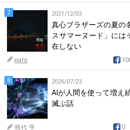
7
2021/12/03
真心ブラザーズの夏の
スサマーヌード」には
在しない
pato
10
8
2026/07/23
AIが人間を使って増え
滅ぶ話
0
熊代 亨