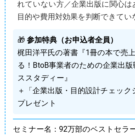
れていない方／企業出版に関心は
目的や費用対効果を判断できてい
🎁
参加特典（お申込者全員）
梶田洋平氏の著書『1冊の本で売
る！BtoB事業者のための企業出
ススタディー』
＋「企業出版・目的設計チェック
プレゼント
セミナー名：92万部のベストセラ