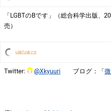
「
LGBT
の
B
です」（総合科学出版、
20
売）
LGBTのBです
Twitter:
@Xkyuuri
ブログ：「
微