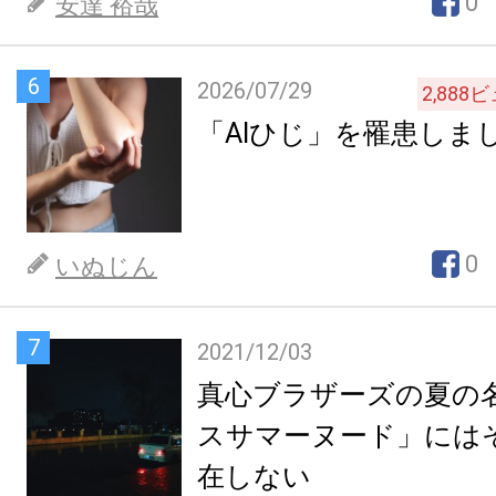
0
安達 裕哉
6
2026/07/29
2,888
ビ
「AIひじ」を罹患しま
0
いぬじん
7
2021/12/03
真心ブラザーズの夏の
スサマーヌード」には
在しない