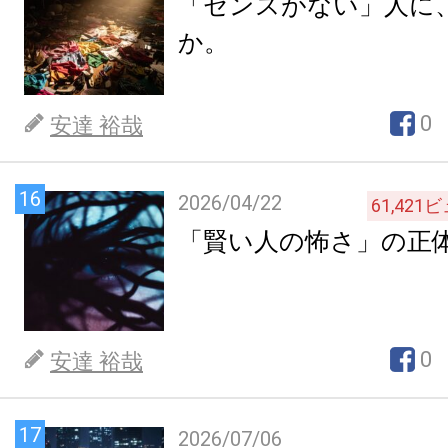
「センスがない」人に
か。
0
安達 裕哉
16
2026/04/22
61,421
ビ
「賢い人の怖さ」の正
0
安達 裕哉
17
2026/07/06