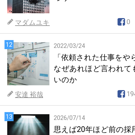
0
マダムユキ
12
2022/03/24
「依頼された仕事をや
なぜあれほど言われて
いのか
19
安達 裕哉
13
2026/07/14
思えば20年ほど前の採