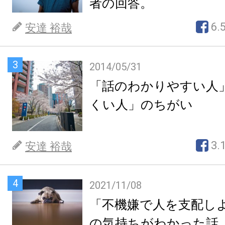
者の回答。
6.
安達 裕哉
3
2014/05/31
「話のわかりやすい人
くい人」のちがい
3.
安達 裕哉
4
2021/11/08
「不機嫌で人を支配し
の気持ちがわかった話