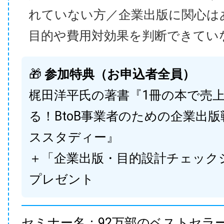
れていない方／企業出版に関心は
目的や費用対効果を判断できてい
🎁
参加特典（お申込者全員）
梶田洋平氏の著書『1冊の本で売
る！BtoB事業者のための企業出
ススタディー』
＋「企業出版・目的設計チェック
プレゼント
セミナー名：92万部のベストセラ