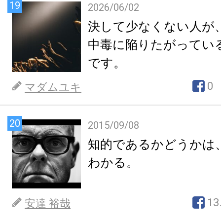
19
2026/06/02
決して少なくない人が
中毒に陥りたがってい
です。
0
マダムユキ
20
2015/09/08
知的であるかどうかは
わかる。
13
安達 裕哉