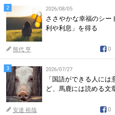
2
2026/08/05
ささやかな幸福のシー
利や利息」を得る
0
熊代 亨
3
2026/07/27
「国語ができる人には
ど、馬鹿には読める文
0
安達 裕哉