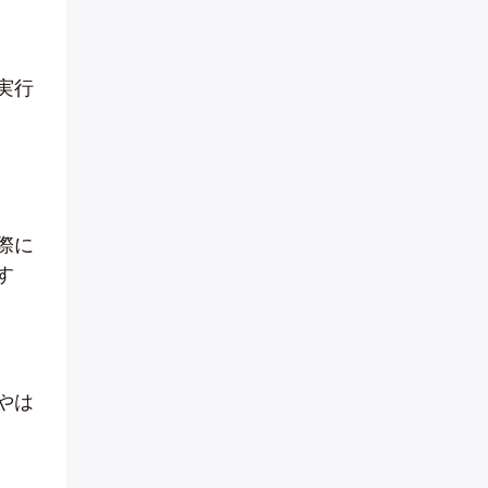
実行
し
際に
す
やは