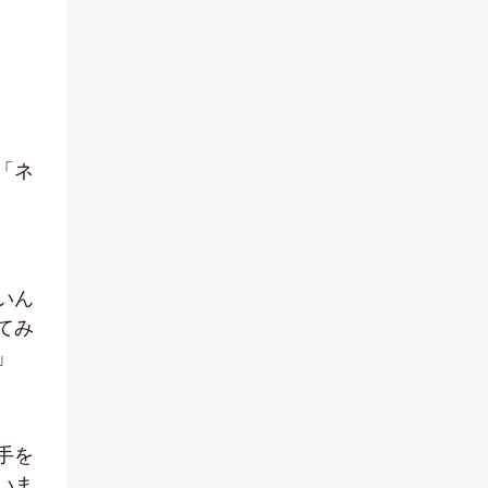
「ネ
いん
てみ
」
手を
いま