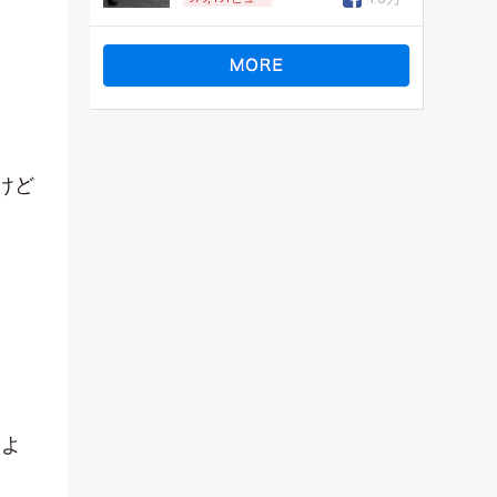
けど
すよ