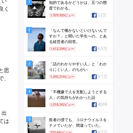
てい
1
知的であるかどうかは、五つの態
良く
度でわかる。
13万
1,929,920
ビュー
2
「なんで働かないといけないんで
すか？」と聞いた学生への、とあ
る経営者の回答。
6.5万
1,612,294
ビュー
3
「話のわかりやすい人」と「わか
と思
りにくい人」のちがい
3.1万
1,092,214
ビュー
で、
4
「不機嫌で人を支配しようとする
人」の気持ちがわかった話
4099
1,018,242
ビュー
、出
5
医者の僕でも、コロナウイルスを
ては
ナメていたが、間違っていた。
4.5万
979,491
ビュー