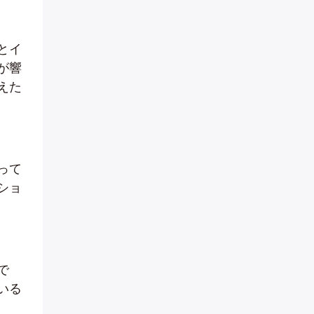
とイ
が響
えた
って
ショ
で
いる