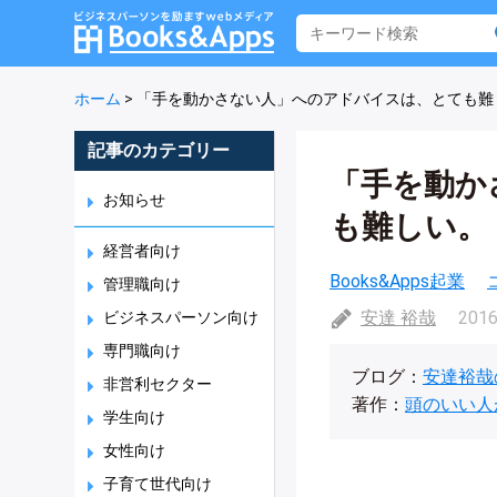
ホーム
>
「手を動かさない人」へのアドバイスは、とても難
記事のカテゴリー
「手を動か
お知らせ
も難しい。
経営者向け
Books&Apps起業
管理職向け
安達 裕哉
2016
ビジネスパーソン向け
専門職向け
ブログ：
安達裕哉
非営利セクター
著作：
頭のいい人
学生向け
女性向け
子育て世代向け