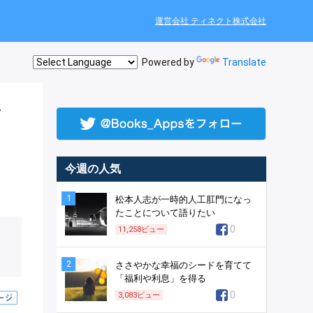
運営会社 ティネクト株式会社
Powered by
Translate
て
今週の人気
1
松本人志が一時的人工肛門になっ
たことについて語りたい
0
11,258
ビュー
2
ささやかな幸福のシードを育てて
「福利や利息」を得る
0
3,083
ビュー