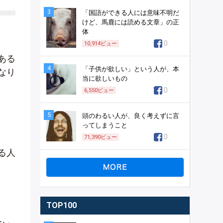
3
「国語ができる人には意味不明だ
けど、馬鹿には読める文章」の正
体
0
10,914
ビュー
ある
4
「子供が欲しい」という人が、本
なり
当に欲しいもの
0
6,550
ビュー
5
頭のわるい人が、良く考えずに言
ってしまうこと
0
71,390
ビュー
る人
TOP100