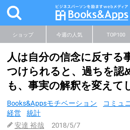
ショップ
今週の人気
TOP100
人は自分の信念に反する
つけられると、過ちを認
も、事実の解釈を変えて
Books&Appsモチベーション
コミュ
経営
統計
安達 裕哉
2018/5/7