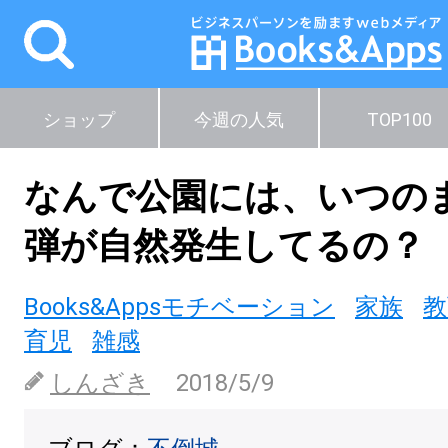
ショップ
今週の人気
TOP100
なんで公園には、いつのま
弾が自然発生してるの？
Books&Appsモチベーション
家族
教
育児
雑感
しんざき
2018/5/9