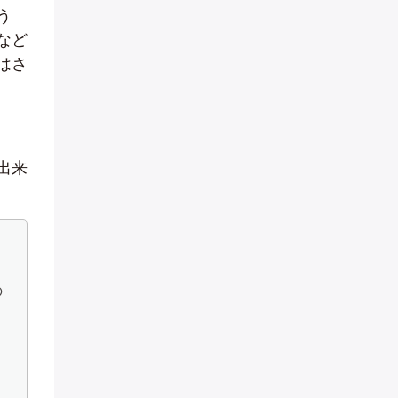
う
など
はさ
出来
の