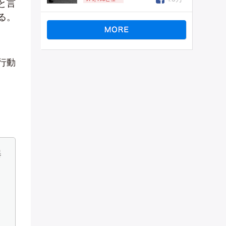
と言
る。
行動
器