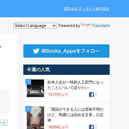
運営会社 ティネクト株式会社
Powered by
Translate
サ
今週の人気
1
松本人志が一時的人工肛門になっ
たことについて語りたい
0
11,177
ビュー
2
「国語ができる人には意味不明だ
けど、馬鹿には読める文章」の正
体
0
10,854
ビュー