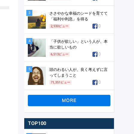
3
ささやかな幸福のシードを育てて
「福利や利息」を得る
0
2,930
ビュー
4
「子供が欲しい」という人が、本
当に欲しいもの
0
6,513
ビュー
5
頭のわるい人が、良く考えずに言
ってしまうこと
0
71,351
ビュー
TOP100