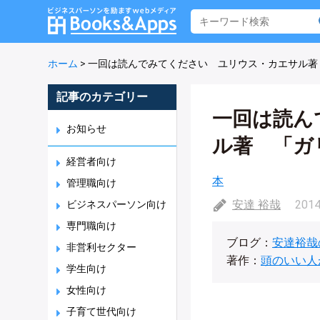
ホーム
>
一回は読んでみてください ユリウス・カエサル著
記事のカテゴリー
一回は読ん
お知らせ
ル著 「ガ
経営者向け
本
管理職向け
安達 裕哉
2014
ビジネスパーソン向け
専門職向け
ブログ：
安達裕哉
非営利セクター
著作：
頭のいい人
学生向け
女性向け
子育て世代向け