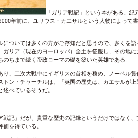
「ガリア戦記」という本がある。紀
2000年前に、ユリウス・カエサルという人物によって
ルについては多くの方がご存知だと思うので、多くを語
、ガリア（現在のヨーロッパ）全土を征服し、その地に
ちのちまで続く帝政ローマの礎を築いた英雄である。
あり、二次大戦中にイギリスの首相を務め、ノーベル賞
ストン・チャーチルは、「英国の歴史は、カエサルが上
と述べているそうだ。
ア戦記」だが、貴重な歴史の記録というだけではなく、
評価を得ている。