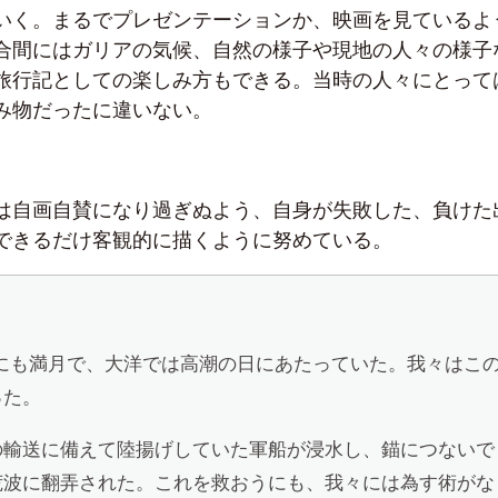
いく。まるでプレゼンテーションか、映画を見ているよ
合間にはガリアの気候、自然の様子や現地の人々の様子
旅行記としての楽しみ方もできる。当時の人々にとって
み物だったに違いない。
は自画自賛になり過ぎぬよう、自身が失敗した、負けた
できるだけ客観的に描くように努めている。
然にも満月で、大洋では高潮の日にあたっていた。我々はこ
った。
の輸送に備えて陸揚げしていた軍船が浸水し、錨につないで
荒波に翻弄された。これを救おうにも、我々には為す術がな