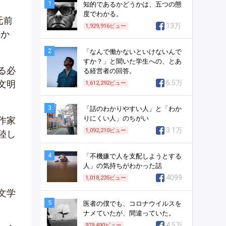
1
知的であるかどうかは、五つの態
度でわかる。
元前
13万
1,929,916
ビュー
書か
2
「なんで働かないといけないんで
すか？」と聞いた学生への、とあ
る必
る経営者の回答。
文明
6.5万
1,612,292
ビュー
3
「話のわかりやすい人」と「わか
りにくい人」のちがい
作家
3.1万
1,092,210
ビュー
陸し
4
「不機嫌で人を支配しようとする
人」の気持ちがわかった話
4099
1,018,235
ビュー
文学
5
医者の僕でも、コロナウイルスを
ナメていたが、間違っていた。
4.5万
979,490
ビュー