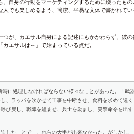
ら、自身の行動をマーケティングするために綴ったもの
な人でも楽しめるよう、簡潔、平易な文体で書かれてい
一つが、カエサル自身による記述にもかかわらず、彼の
「カエサルは～」で始まっている点だ。
、瞬時に処理しなければならない様々なことがあった。「武
をし、ラッパを吹かせて工事を中断させ、食料を求めて遠く
を呼び戻し、戦陣を組ませ、兵士を励まし、突撃命令を出す
急迫したことで、これらの大半が出来なかった。がしかし、