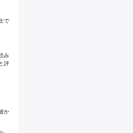
、
士で
読み
と評
波か
や、