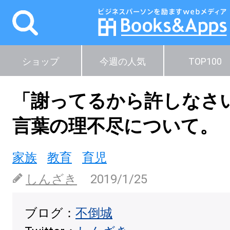
ショップ
今週の人気
TOP100
「謝ってるから許しなさ
言葉の理不尽について。
家族
教育
育児
しんざき
2019/1/25
ブログ：
不倒城