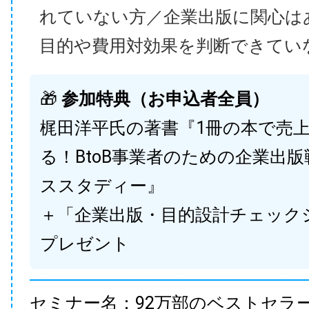
れていない方／企業出版に関心は
目的や費用対効果を判断できてい
🎁
参加特典（お申込者全員）
梶田洋平氏の著書『1冊の本で売
る！BtoB事業者のための企業出
ススタディー』
＋「企業出版・目的設計チェック
プレゼント
セミナー名：92万部のベストセラ