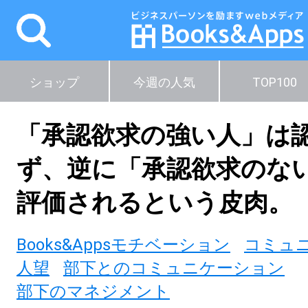
ショップ
今週の人気
TOP100
「承認欲求の強い人」は
ず、逆に「承認欲求のな
評価されるという皮肉。
Books&Appsモチベーション
コミュ
人望
部下とのコミュニケーション
部下のマネジメント