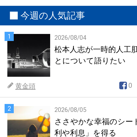
今週の人気記事
1
2026/08/04
松本人志が一時的人工
とについて語りたい
0
黄金頭
2
2026/08/05
ささやかな幸福のシー
利や利息」を得る