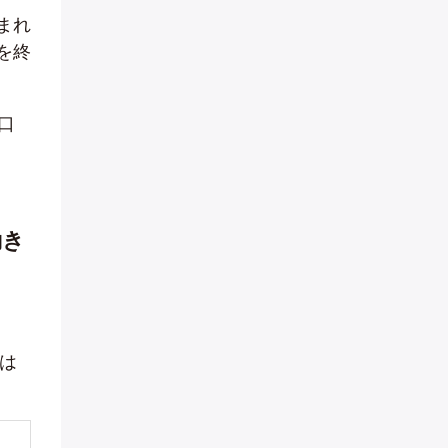
まれ
を終
口
動き
は