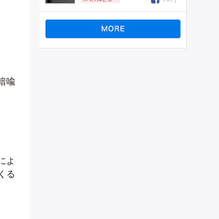
暗喩
によ
くる