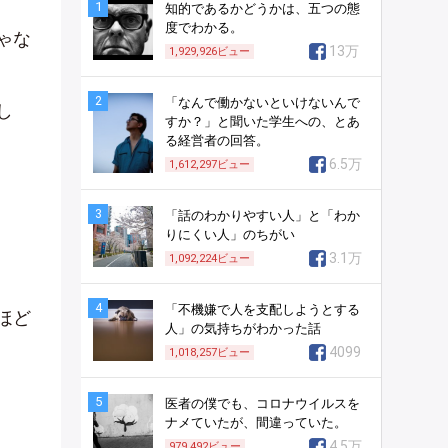
1
知的であるかどうかは、五つの態
度でわかる。
ゃな
13万
1,929,926
ビュー
2
「なんで働かないといけないんで
し
すか？」と聞いた学生への、とあ
る経営者の回答。
6.5万
1,612,297
ビュー
3
「話のわかりやすい人」と「わか
りにくい人」のちがい
3.1万
1,092,224
ビュー
4
「不機嫌で人を支配しようとする
ほど
人」の気持ちがわかった話
4099
1,018,257
ビュー
5
医者の僕でも、コロナウイルスを
ナメていたが、間違っていた。
4.5万
979,492
ビュー