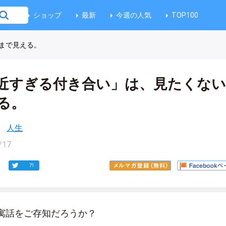
ショップ
最新
今週の人気
TOP100
まで見える。
近すぎる付き合い」は、見たくな
る。
人生
/17
71
寓話をご存知だろうか？