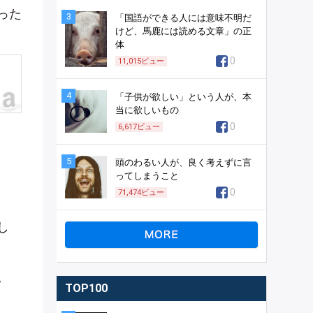
った
3
「国語ができる人には意味不明だ
けど、馬鹿には読める文章」の正
体
0
11,015
ビュー
4
「子供が欲しい」という人が、本
当に欲しいもの
0
6,617
ビュー
5
頭のわるい人が、良く考えずに言
ってしまうこと
0
71,474
ビュー
し
。
TOP100