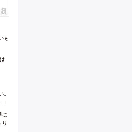
いも
は
い。
。」
通に
もり