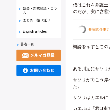
僕はこれを弁護士
娯楽・趣味雑談・コラ
のだが、実に含蓄
ム
まとめ・振り返り
井藤式 仕事
English articles
著者一覧
概論を示すとこの
ある川辺にサソリ
サソリが向こう岸
た。
サソリはカエルに
カエルは「君は刺