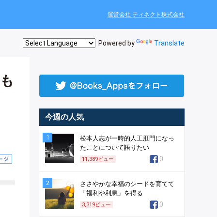
運営会社 ティネクト株式会社
Powered by
Translate
いも
今週の人気
1
松本人志が一時的人工肛門になっ
たことについて語りたい
0
11,389
ビュー
2
ささやかな幸福のシードを育てて
「福利や利息」を得る
0
3,319
ビュー