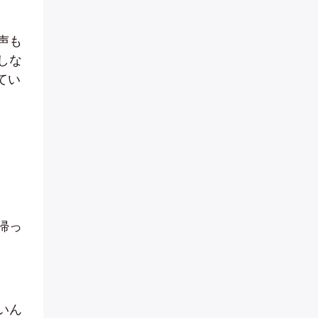
声も
しな
てい
帰っ
いん