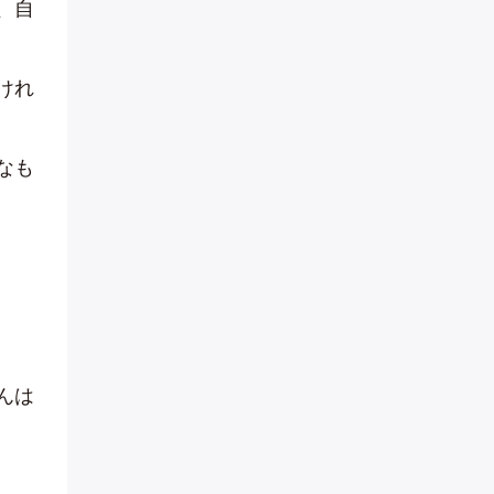
、自
けれ
なも
んは