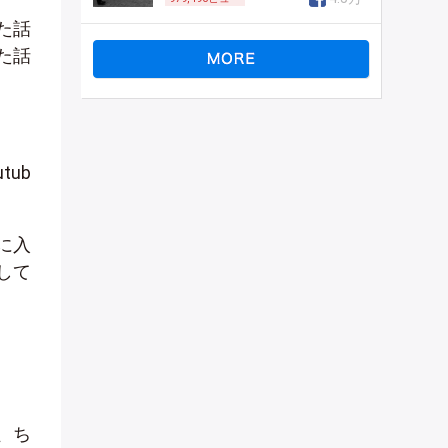
た話
た話
ub
に入
して
、ち