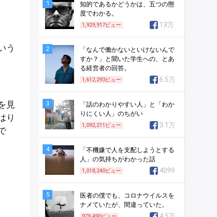
1
知的であるかどうかは、五つの態
度でわかる。
。
13万
1,929,917
ビュー
いう
2
「なんで働かないといけないんで
すか？」と聞いた学生への、とあ
る経営者の回答。
6.5万
1,612,293
ビュー
を見
3
「話のわかりやすい人」と「わか
りにくい人」のちがい
はり
3.1万
1,092,211
ビュー
で
4
「不機嫌で人を支配しようとする
人」の気持ちがわかった話
4099
1,018,240
ビュー
5
医者の僕でも、コロナウイルスを
ナメていたが、間違っていた。
4.5万
979,490
ビュー