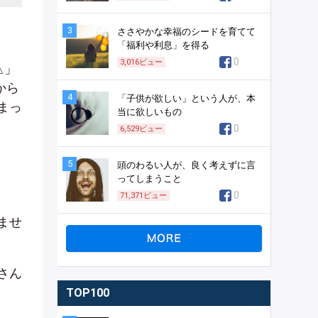
3
ささやかな幸福のシードを育てて
「福利や利息」を得る
0
3,016
ビュー
△」
から
4
「子供が欲しい」という人が、本
まっ
当に欲しいもの
0
6,529
ビュー
5
頭のわるい人が、良く考えずに言
ってしまうこと
0
71,371
ビュー
ませ
さん
TOP100