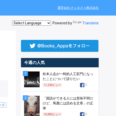
運営会社 ティネクト株式会社
Powered by
Translate
、
今週の人気
1
松本人志が一時的人工肛門になっ
たことについて語りたい
0
11,230
ビュー
2
「国語ができる人には意味不明だ
けど、馬鹿には読める文章」の正
体
0
10,885
ビュー