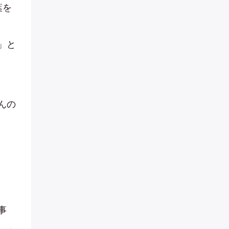
葉を
」と
んの
事