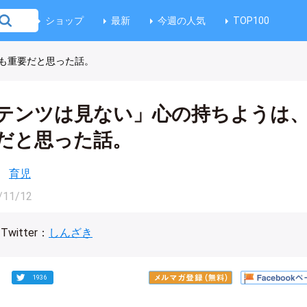
ショップ
最新
今週の人気
TOP100
も重要だと思った話。
テンツは見ない」心の持ちようは
だと思った話。
育児
/11/12
Twitter：
しんざき
1936