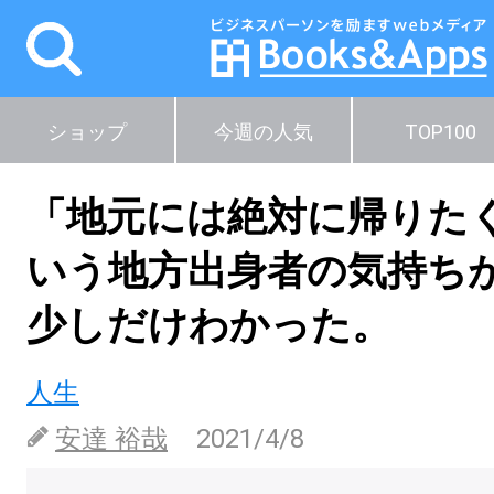
ショップ
今週の人気
TOP100
「地元には絶対に帰りた
いう地方出身者の気持ち
少しだけわかった。
人生
安達 裕哉
2021/4/8