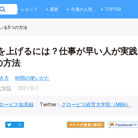
ショップ
最新
今週の人気
TOP100
いる5つの方法
を上げるには？仕事が早い人が実践
の方法
き方
時間の使いかた
大学院
2021/6/1
ロービス知見録
Twitter：
グロービス経営大学院（MBA）
14