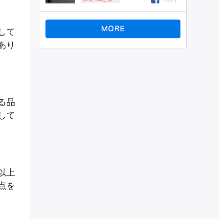
して
あり
る品
して
以上
点を