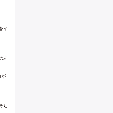
をイ
はあ
力が
そち