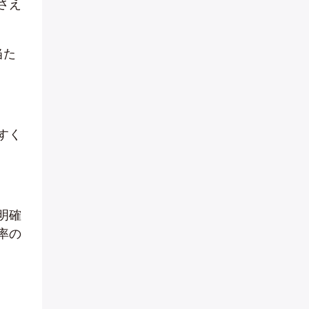
さえ
当た
すく
明確
率の