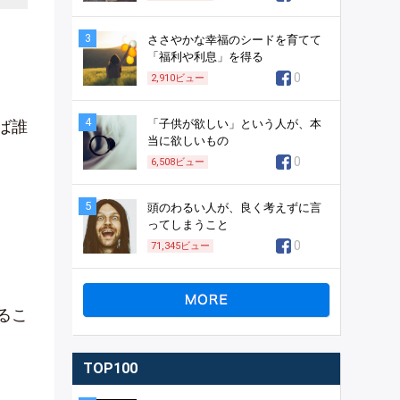
3
ささやかな幸福のシードを育てて
「福利や利息」を得る
0
2,910
ビュー
4
ば誰
「子供が欲しい」という人が、本
当に欲しいもの
0
6,508
ビュー
5
頭のわるい人が、良く考えずに言
ってしまうこと
0
71,345
ビュー
るこ
TOP100