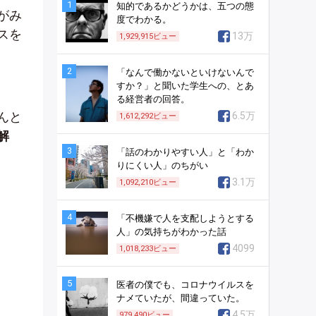
1
知的であるかどうかは、五つの態
がみ
度でわかる。
スを
13万
1,929,915
ビュー
2
「なんで働かないといけないんで
すか？」と聞いた学生への、とあ
る経営者の回答。
んと
6.5万
1,612,292
ビュー
解
3
「話のわかりやすい人」と「わか
りにくい人」のちがい
3.1万
1,092,210
ビュー
4
「不機嫌で人を支配しようとする
人」の気持ちがわかった話
4099
1,018,233
ビュー
5
医者の僕でも、コロナウイルスを
ナメていたが、間違っていた。
4.5万
979,490
ビュー