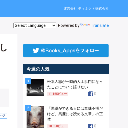
運営会社 ティネクト株式会社
Powered by
Translate
し
今週の人気
1
松本人志が一時的人工肛門になっ
たことについて語りたい
0
11,165
ビュー
2
「国語ができる人には意味不明だ
けど、馬鹿には読める文章」の正
体
0
10,850
ビュー