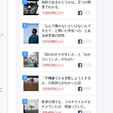
1
知的であるかどうかは、五つの態
度でわかる。
13万
1,929,930
ビュー
2
「なんで働かないといけないんで
すか？」と聞いた学生への、とあ
い
る経営者の回答。
6.5万
1,612,300
ビュー
3
「話のわかりやすい人」と「わか
りにくい人」のちがい
3.1万
1,092,226
ビュー
4
「不機嫌で人を支配しようとする
人」の気持ちがわかった話
4099
に
1,018,272
ビュー
5
医者の僕でも、コロナウイルスを
ナメていたが、間違っていた。
4.5万
979,493
ビュー