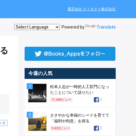
運営会社 ティネクト株式会社
Powered by
Translate
る
今週の人気
1
松本人志が一時的人工肛門になっ
たことについて語りたい
0
11,468
ビュー
2
ささやかな幸福のシードを育てて
「福利や利息」を得る
0
3,422
ビュー