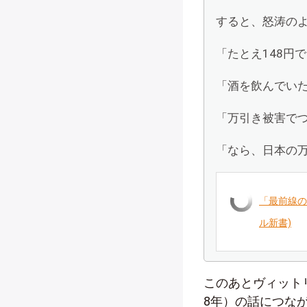
すると、怒涛の
「たとえ148円
「酒を飲んでい
「万引き被害で
「なら、日本の
「最前線の
ル新書)
このあとヴィット
8年）の話につな