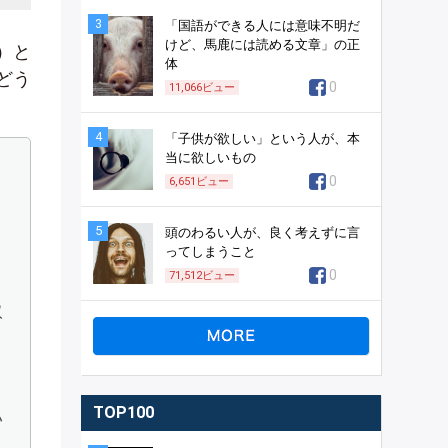
3
「国語ができる人には意味不明だ
けど、馬鹿には読める文章」の正
）と
体
どう
0
11,066
ビュー
4
「子供が欲しい」という人が、本
当に欲しいもの
0
6,651
ビュー
5
頭のわるい人が、良く考えずに言
ってしまうこと
0
71,512
ビュー
取
TOP100
い