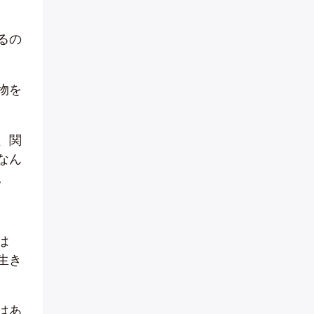
るの
物を
、関
なん
。
は
生き
はあ