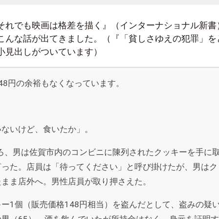
それでも映画は格差を描く』（インターナショナル新書
こんな話が出てきました。（『「貧しさゆえの犯罪」を
小見出しがついています）
48円の余裕もなくなっています。
いないけど、食いたか」。
ごろ、男は佐賀市内のコンビニに陳列されたクッキーを手に
言った。店員は「待ってください」と呼び掛けたが、男はク
たまま店外へ。男性店員が取り押さえた。
ー1個（販売価格148円相当）を盗んだとして、盗みの疑
男（65）。酒を飲んでいたが所持金はなく、身元を証明す