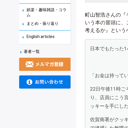
娯楽・趣味雑談・コラ
町山智浩さんの『
ム
いう本の冒頭に、
まとめ・振り返り
考えるか』という
English articles
日本でもたった1
著者一覧
「お金は持って
22日午後11時
り、店員にこう
ッキーを手にし
佐賀南署がクッキ
で逮捕した無職の