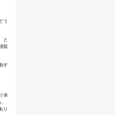
どう
、と
聴取
動す
り余
ら、
あり