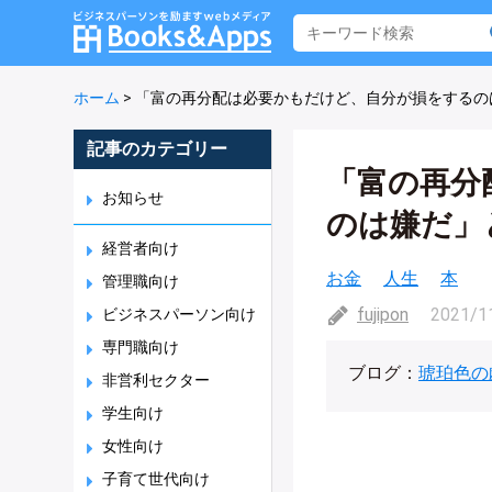
ホーム
>
「富の再分配は必要かもだけど、自分が損をするの
記事のカテゴリー
「富の再分
お知らせ
のは嫌だ」
経営者向け
お金
人生
本
管理職向け
fujipon
2021/1
ビジネスパーソン向け
専門職向け
ブログ：
琥珀色の
非営利セクター
学生向け
女性向け
子育て世代向け