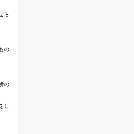
せら
もの
所の
をし