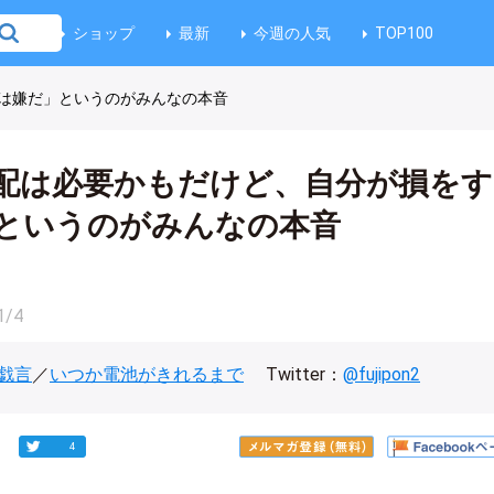
ショップ
最新
今週の人気
TOP100
は嫌だ」というのがみんなの本音
配は必要かもだけど、自分が損をす
というのがみんなの本音
1/4
戯言
／
いつか電池がきれるまで
Twitter：
@fujipon2
4