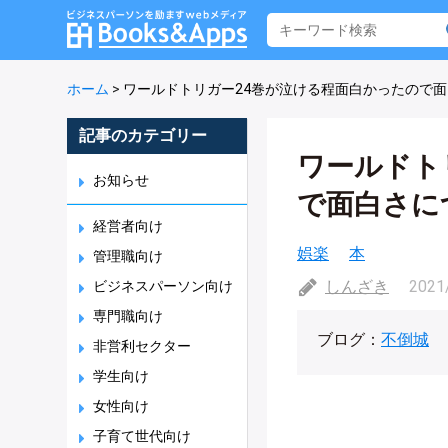
ホーム
>
ワールドトリガー24巻が泣ける程面白かったので
記事のカテゴリー
ワールドト
お知らせ
で面白さに
経営者向け
娯楽
本
管理職向け
しんざき
2021
ビジネスパーソン向け
専門職向け
ブログ：
不倒城
非営利セクター
学生向け
女性向け
子育て世代向け