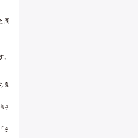
と周
。
す。
ち良
強さ
「さ