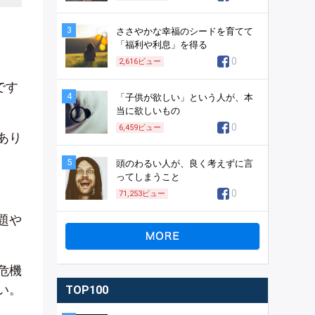
3
ささやかな幸福のシードを育てて
「福利や利息」を得る
0
2,616
ビュー
です
4
「子供が欲しい」という人が、本
当に欲しいもの
0
6,459
ビュー
あり
5
頭のわるい人が、良く考えずに言
ってしまうこと
0
71,253
ビュー
題や
危機
い。
TOP100