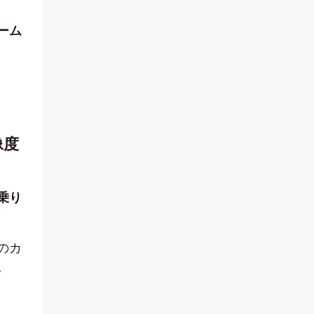
ーム
像度
乗り
のカ
。