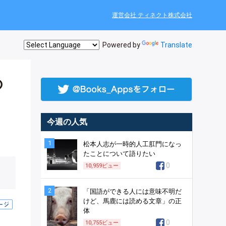
運営会社 ティネクト株式会社
Powered by
Translate
の
今週の人気
1
松本人志が一時的人工肛門になっ
たことについて語りたい
0
10,959
ビュー
2
「国語ができる人には意味不明だ
けど、馬鹿には読める文章」の正
体
0
10,755
ビュー