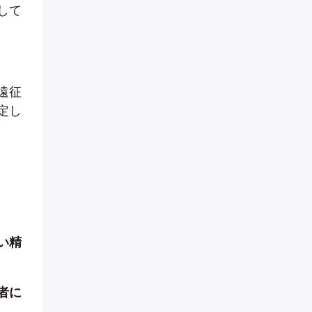
して
遠征
定し
い精
者に