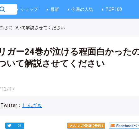
ショップ
最新
今週の人気
TOP100
面白さについて解説させてください
リガー24巻が泣ける程面白かった
ついて解説させてください
/12/17
Twitter：
しんざき
29