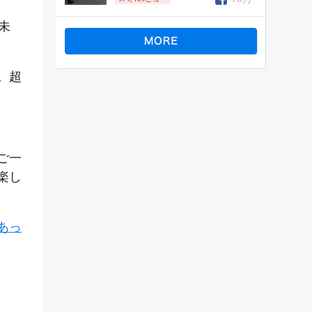
未
。超
ご一
楽し
あっ