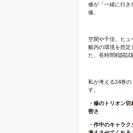
修が「一緒に行き
修。
空閑や千佳、ヒュ
艇内の環境を想定
た、長時間戦闘試
私が考える24巻
す。
・修のトリオン切
密さ
・作中のキャラク
考えさせてくれる