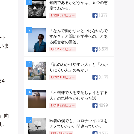
1
知的であるかどうかは、五つの態
度でわかる。
13万
1,929,897
ビュー
2
「なんで働かないといけないんで
すか？」と聞いた学生への、とあ
ート
る経営者の回答。
いま
6.5万
1,612,291
ビュー
3
「話のわかりやすい人」と「わか
りにくい人」のちがい
3.1万
1,092,188
ビュー
4
4
「不機嫌で人を支配しようとする
人」の気持ちがわかった話
4099
1,018,225
ビュー
」向
5
医者の僕でも、コロナウイルスを
し
ナメていたが、間違っていた。
4.5万
979,489
ビュー