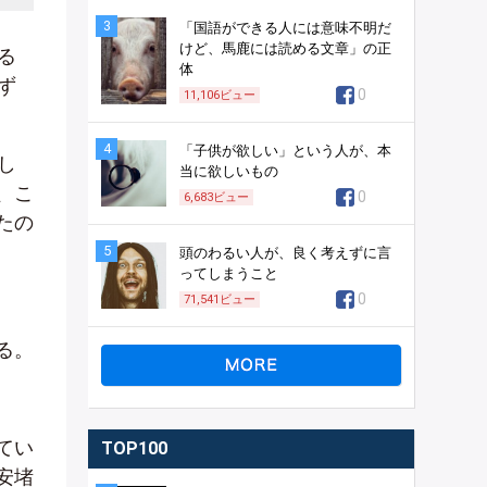
3
「国語ができる人には意味不明だ
けど、馬鹿には読める文章」の正
る
体
ず
0
11,106
ビュー
4
「子供が欲しい」という人が、本
し
当に欲しいもの
、こ
0
6,683
ビュー
たの
5
頭のわるい人が、良く考えずに言
ってしまうこと
0
71,541
ビュー
る。
てい
TOP100
安堵