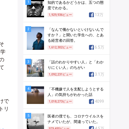
1
知的であるかどうかは、五つの態
度でわかる。
13万
1,929,936
ビュー
2
「なんで働かないといけないんで
すか？」と聞いた学生への、とあ
る経営者の回答。
そ
6.5万
1,612,302
ビュー
大学
の
3
「話のわかりやすい人」と「わか
て
りにくい人」のちがい
3.1万
1,092,231
ビュー
4
「不機嫌で人を支配しようとする
人」の気持ちがわかった話
けで
4099
1,018,273
ビュー
トリ
5
医者の僕でも、コロナウイルスを
ナメていたが、間違っていた。
4.5万
979,495
ビュー