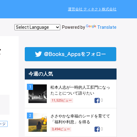
運営会社 ティネクト株式会社
Powered by
Translate
な
今週の人気
1
松本人志が一時的人工肛門になっ
たことについて語りたい
0
11,525
ビュー
2
ささやかな幸福のシードを育てて
「福利や利息」を得る
0
3,494
ビュー