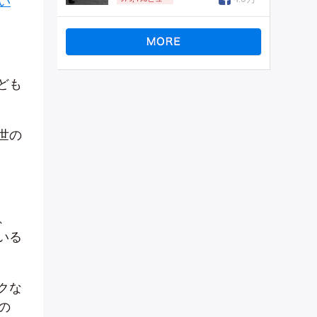
い
ども
世の
、
いる
クな
の