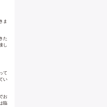
きま
きた
接し
って
てい
でお
は臨