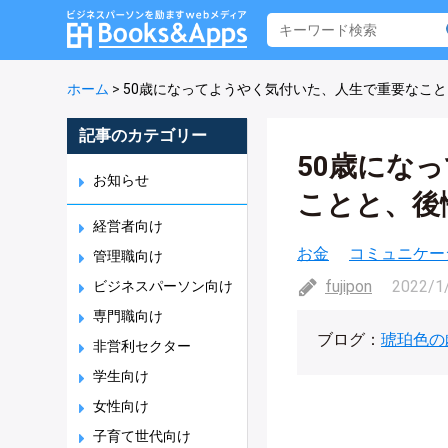
ホーム
>
50歳になってようやく気付いた、人生で重要なこ
記事のカテゴリー
50歳にな
お知らせ
ことと、後
経営者向け
お金
コミュニケー
管理職向け
fujipon
2022/1
ビジネスパーソン向け
専門職向け
ブログ：
琥珀色の
非営利セクター
学生向け
女性向け
子育て世代向け