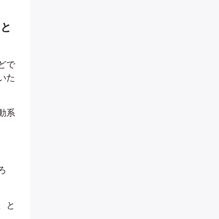
、と
どで
いた
動系
ろ
、と