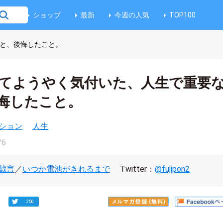
ショップ
最新
今週の人気
TOP100
とと、後悔したこと。
ってようやく気付いた、人生で重要
悔したこと。
ション
人生
/6
戯言
／
いつか電池がきれるまで
Twitter：
@fujipon2
250