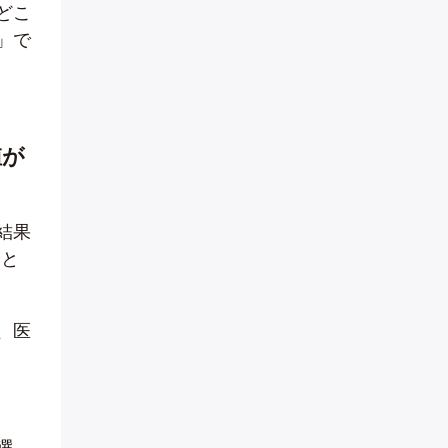
どこ
」で
値が
結果
」と
、医
選