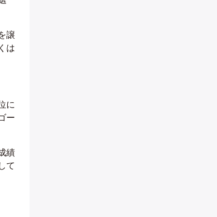
を譲
くは
位に
ゴー
成績
して