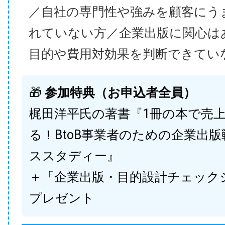
／自社の専門性や強みを顧客にう
れていない方／企業出版に関心は
目的や費用対効果を判断できてい
🎁
参加特典（お申込者全員）
梶田洋平氏の著書『1冊の本で売
る！BtoB事業者のための企業出
ススタディー』
＋「企業出版・目的設計チェック
プレゼント