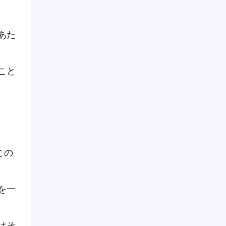
あた
こと
この
を一
はそ