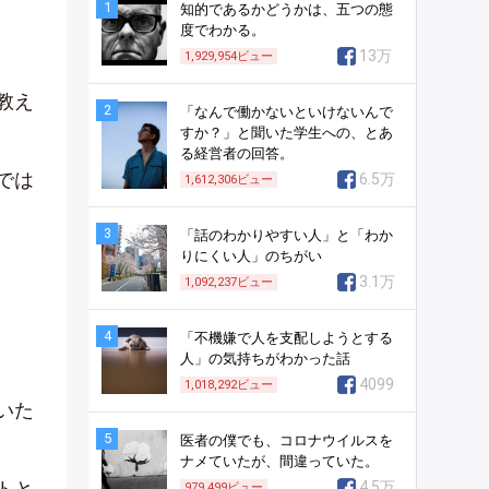
1
知的であるかどうかは、五つの態
度でわかる。
13万
1,929,954
ビュー
教え
2
「なんで働かないといけないんで
すか？」と聞いた学生への、とあ
る経営者の回答。
では
6.5万
1,612,306
ビュー
3
「話のわかりやすい人」と「わか
りにくい人」のちがい
3.1万
1,092,237
ビュー
4
「不機嫌で人を支配しようとする
人」の気持ちがわかった話
4099
1,018,292
ビュー
いた
5
医者の僕でも、コロナウイルスを
ナメていたが、間違っていた。
トと
4.5万
979,499
ビュー