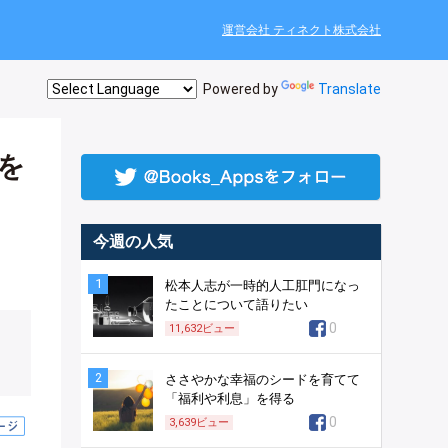
運営会社 ティネクト株式会社
Powered by
Translate
を
今週の人気
1
松本人志が一時的人工肛門になっ
たことについて語りたい
0
11,632
ビュー
2
ささやかな幸福のシードを育てて
「福利や利息」を得る
0
3,639
ビュー