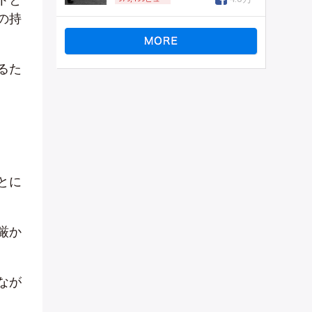
の持
るた
とに
厳か
なが