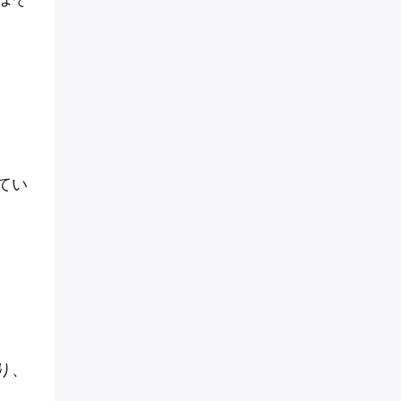
てい
り、