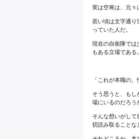
実は空将は、元々
若い頃は文字通り
っていた人だ。
現在の自衛隊では
もある立場である
「これが本職の、
そう思うと、もし
場にいるのだろう
そんな想いがして
切読み取ることな
それどころか、本