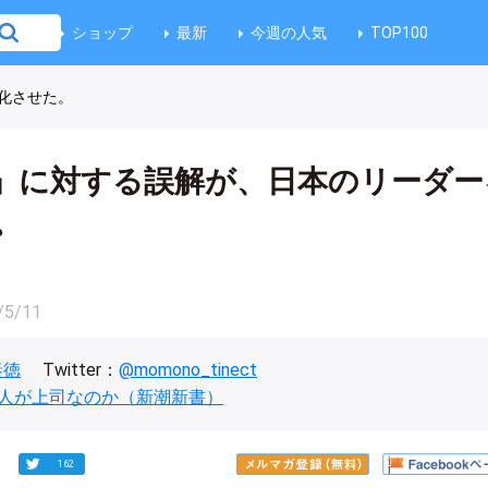
ショップ
最新
今週の人気
TOP100
化させた。
」に対する誤解が、日本のリーダー
。
/5/11
泰徳
Twitter：
@momono_tinect
人が上司なのか（新潮新書）
162