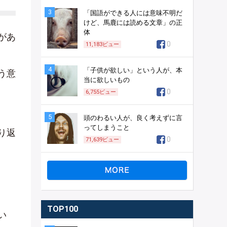
3
「国語ができる人には意味不明だ
けど、馬鹿には読める文章」の正
体
があ
0
11,183
ビュー
4
「子供が欲しい」という人が、本
う意
当に欲しいもの
0
6,755
ビュー
5
頭のわるい人が、良く考えずに言
ってしまうこと
り返
0
71,639
ビュー
TOP100
い