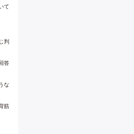
いて
じ判
回答
うな
背筋