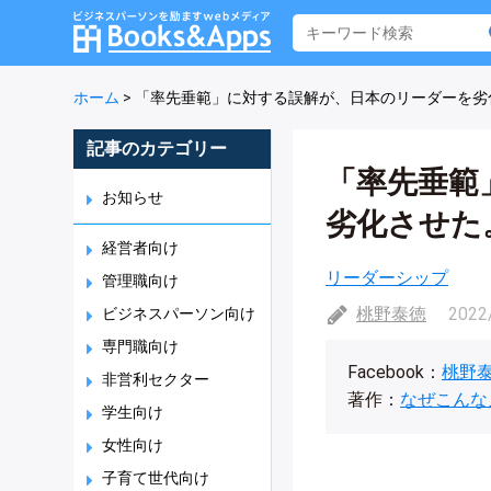
ホーム
>
「率先垂範」に対する誤解が、日本のリーダーを劣
記事のカテゴリー
「率先垂範
お知らせ
劣化させた
経営者向け
リーダーシップ
管理職向け
桃野泰徳
2022
ビジネスパーソン向け
専門職向け
Facebook：
桃野
非営利セクター
著作：
なぜこんな
学生向け
女性向け
子育て世代向け