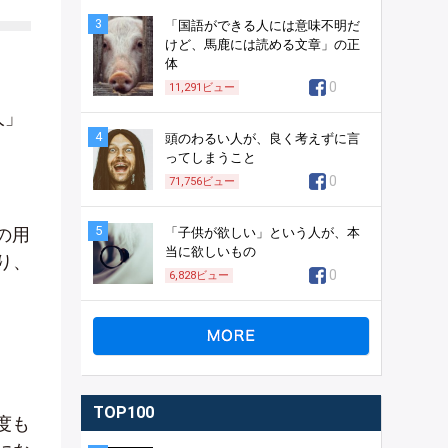
3
「国語ができる人には意味不明だ
けど、馬鹿には読める文章」の正
体
0
11,291
ビュー
人」
4
頭のわるい人が、良く考えずに言
ってしまうこと
0
71,756
ビュー
5
の用
「子供が欲しい」という人が、本
当に欲しいもの
り、
0
6,828
ビュー
TOP100
度も