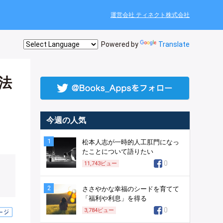
運営会社 ティネクト株式会社
Powered by
Translate
法
今週の人気
1
松本人志が一時的人工肛門になっ
たことについて語りたい
0
11,743
ビュー
2
ささやかな幸福のシードを育てて
「福利や利息」を得る
0
3,784
ビュー