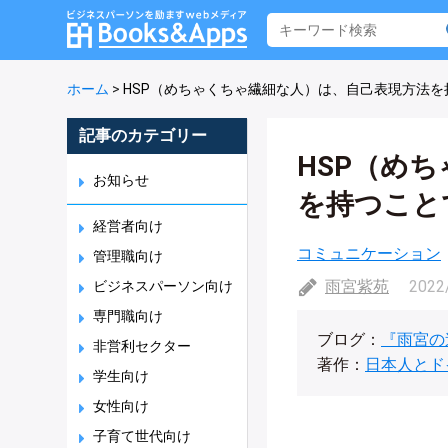
ホーム
>
HSP（めちゃくちゃ繊細な人）は、自己表現方法
記事のカテゴリー
HSP（め
お知らせ
を持つこと
経営者向け
コミュニケーション
管理職向け
雨宮紫苑
2022
ビジネスパーソン向け
専門職向け
ブログ：
『雨宮の
非営利セクター
著作：
日本人とド
学生向け
女性向け
子育て世代向け