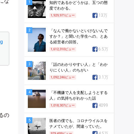
にな
1
知的であるかどうかは、五つの態
度でわかる。
13万
1,929,971
ビュー
2
「なんで働かないといけないんで
すか？」と聞いた学生への、とあ
7g
る経営者の回答。
6.5万
1,612,310
ビュー
3
「話のわかりやすい人」と「わか
りにくい人」のちがい
3.1万
1,092,246
ビュー
4
「不機嫌で人を支配しようとする
人」の気持ちがわかった話
4099
1,018,307
ビュー
るの
5
医者の僕でも、コロナウイルスを
ナメていたが、間違っていた。
4.5万
979,499
ビュー