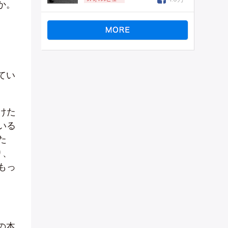
か。
てい
けた
いる
た
り、
もっ
の本