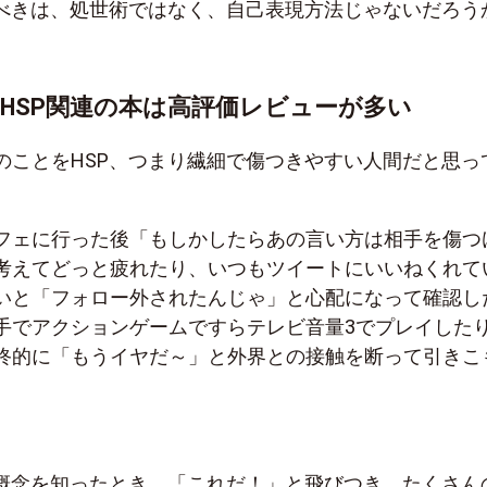
ぶべきは、処世術ではなく、自己表現方法じゃないだろう
HSP関連の本は高評価レビューが多い
のことをHSP、つまり繊細で傷つきやすい人間だと思っ
フェに行った後「もしかしたらあの言い方は相手を傷つ
考えてどっと疲れたり、いつもツイートにいいねくれて
いと「フォロー外されたんじゃ」と心配になって確認し
手でアクションゲームですらテレビ音量3でプレイした
終的に「もうイヤだ～」と外界との接触を断って引きこ
う概念を知ったとき、「これだ！」と飛びつき、たくさん