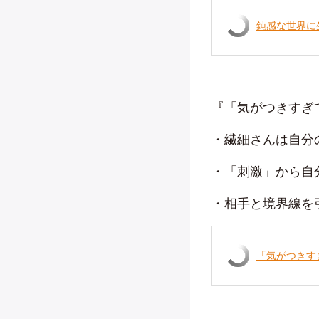
鈍感な世界に
『「気がつきすぎ
・繊細さんは自分
・「刺激」から自
・相手と境界線を
「気がつきす