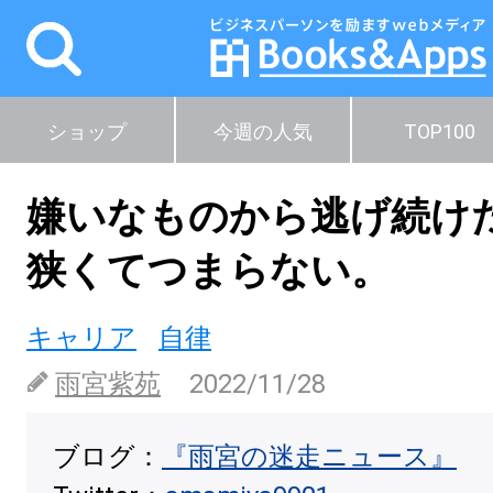
ショップ
今週の人気
TOP100
嫌いなものから逃げ続け
狭くてつまらない。
キャリア
自律
雨宮紫苑
2022/11/28
ブログ：
『雨宮の迷走ニュース』