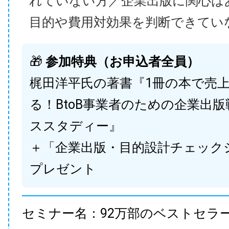
れていない方／企業出版に関心は
目的や費用対効果を判断できてい
🎁
参加特典（お申込者全員）
梶田洋平氏の著書『1冊の本で売
る！BtoB事業者のための企業出
ススタディー』
＋「企業出版・目的設計チェック
プレゼント
セミナー名：92万部のベストセラ