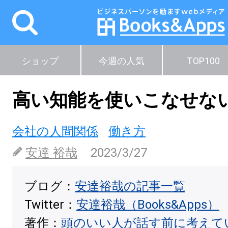
ショップ
今週の人気
TOP100
高い知能を使いこなせな
会社の人間関係
働き方
安達 裕哉
2023/3/27
ブログ：
安達裕哉の記事一覧
Twitter：
安達裕哉（Books&Apps）
著作：
頭のいい人が話す前に考えて