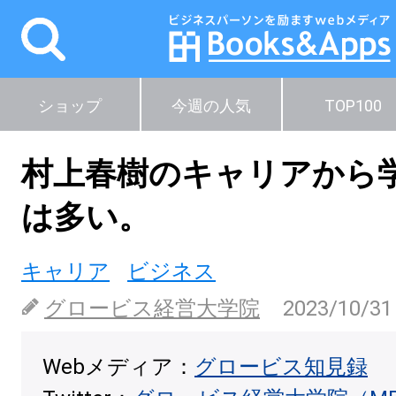
ショップ
今週の人気
TOP100
村上春樹のキャリアから
は多い。
キャリア
ビジネス
グロービス経営大学院
2023/10/31
Webメディア：
グロービス知見録