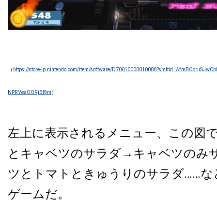
（
https://store-jp.nintendo.com/item/software/D70010000010088?srsltid=AfmBOoruSJ
NPRVeaOORjBI9m
）
左上に表示されるメニュー、この図
とキャベツのサラダ→キャベツのみ
ツとトマトときゅうりのサラダ……な
ゲームだ。