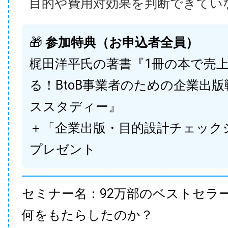
目的や費用対効果を判断できてい
🎁
参加特典（お申込者全員）
梶田洋平氏の著書『1冊の本で売
る！BtoB事業者のための企業出
ススタディー』
＋「企業出版・目的設計チェック
プレゼント
セミナー名：92万部のベストセラ
何をもたらしたのか？