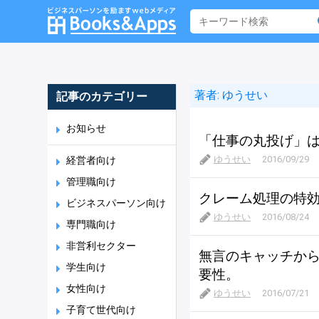
著者:
ゆうせい
記事のカテゴリー
お知らせ
「仕事の丸投げ」
ゆうせい
2016/09/29
経営者向け
管理職向け
クレーム処理の特
ビジネスパーソン向け
ゆうせい
2016/08/24
専門職向け
非営利セクター
無言のキャッチか
学生向け
要性。
女性向け
ゆうせい
2016/07/21
子育て世代向け