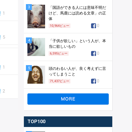
3
「国語ができる人には意味不明だ
1
けど、馬鹿には読める文章」の正
体
0
10,964
ビュー
5
4
「子供が欲しい」という人が、本
当に欲しいもの
0
6,595
ビュー
1
5
頭のわるい人が、良く考えずに言
ってしまうこと
0
71,437
ビュー
2
TOP100