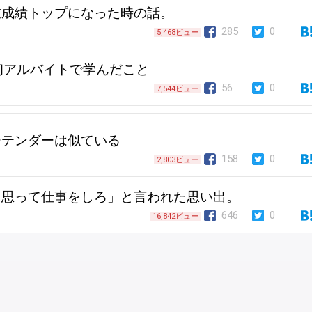
業成績トップになった時の話。
285
0
5,468ビュー
初アルバイトで学んだこと
56
0
7,544ビュー
ーテンダーは似ている
158
0
2,803ビュー
と思って仕事をしろ」と言われた思い出。
646
0
16,842ビュー