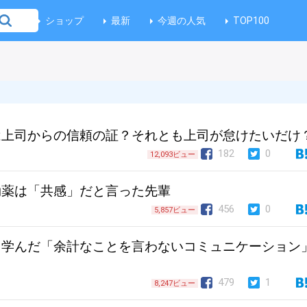
ショップ
最新
今週の人気
TOP100
は上司からの信頼の証？それとも上司が怠けたいだけ
182
0
12,093ビュー
効薬は「共感」だと言った先輩
456
0
5,857ビュー
ら学んだ「余計なことを言わないコミュニケーション
479
1
8,247ビュー