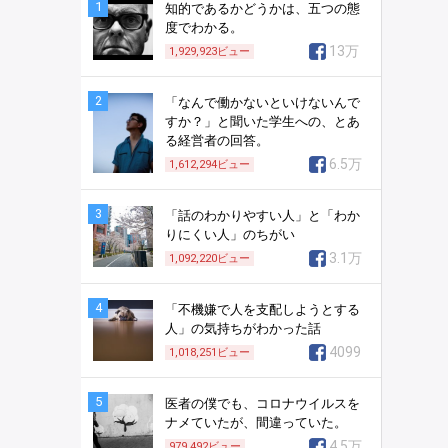
1
知的であるかどうかは、五つの態
度でわかる。
13万
1,929,923
ビュー
2
「なんで働かないといけないんで
すか？」と聞いた学生への、とあ
る経営者の回答。
6.5万
1,612,294
ビュー
3
「話のわかりやすい人」と「わか
りにくい人」のちがい
3.1万
1,092,220
ビュー
4
「不機嫌で人を支配しようとする
人」の気持ちがわかった話
4099
1,018,251
ビュー
5
医者の僕でも、コロナウイルスを
ナメていたが、間違っていた。
4.5万
979,492
ビュー