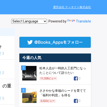
運営会社 ティネクト株式会社
Powered by
Translate
？
3
今週の人気
1
松本人志が一時的人工肛門になっ
2
たことについて語りたい
0
11,328
ビュー
」の重
2
ささやかな幸福のシードを育てて
「福利や利息」を得る
5
0
3,222
ビュー