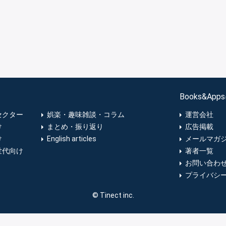
Books&Ap
セクター
娯楽・趣味雑談・コラム
運営会社
け
まとめ・振り返り
広告掲載
け
English articles
メールマガ
世代向け
著者一覧
お問い合わ
プライバシ
© Tinect inc.