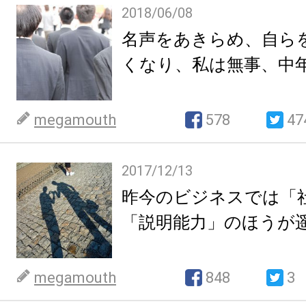
2018/06/08
名声をあきらめ、自ら
くなり、私は無事、中
megamouth
578
47
2017/12/13
昨今のビジネスでは「
「説明能力」のほうが
megamouth
848
3