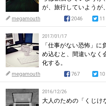
が、旅行していようが
き起こされることにな
megamouth
2046
11
2017/01/17
「仕事がない恐怖」に
め込むと、間違いなく
化する。
megamouth
767
10
2016/12/26
大人のための「くじけ