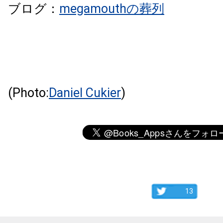
ブログ：
megamouth
の葬列
(Photo:
Daniel Cukier
)
13