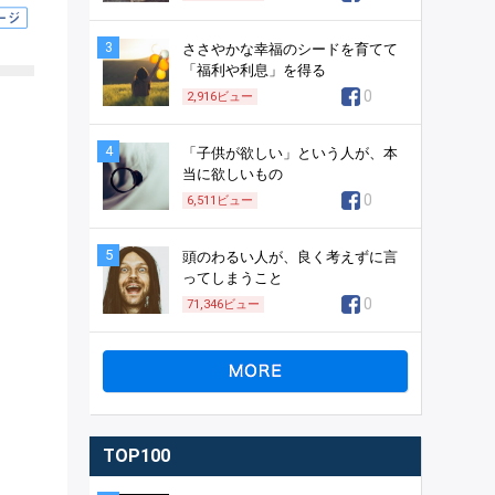
3
ささやかな幸福のシードを育てて
「福利や利息」を得る
0
2,916
ビュー
4
「子供が欲しい」という人が、本
当に欲しいもの
0
6,511
ビュー
5
頭のわるい人が、良く考えずに言
ってしまうこと
0
71,346
ビュー
TOP100