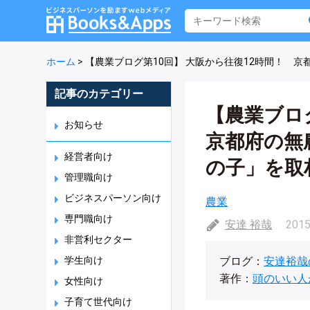
ホーム
>
【農業ブログ第10回】 大阪から往復12時間！ 
記事のカテゴリー
【農業ブロ
お知らせ
京都府の無
経営者向け
の子」を取
管理職向け
ビジネスパーソン向け
農業
専門職向け
安達 裕哉
2015
非営利セクター
学生向け
ブログ：
安達裕哉
著作：
頭のいい人
女性向け
子育て世代向け