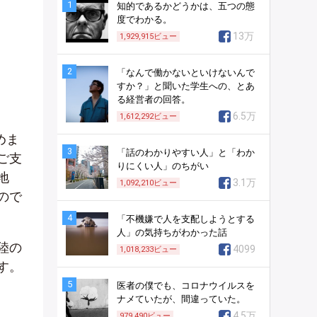
1
知的であるかどうかは、五つの態
度でわかる。
13万
1,929,915
ビュー
2
「なんで働かないといけないんで
すか？」と聞いた学生への、とあ
る経営者の回答。
6.5万
1,612,292
ビュー
めま
3
「話のわかりやすい人」と「わか
ご支
りにくい人」のちがい
地
3.1万
1,092,210
ビュー
ので
4
「不機嫌で人を支配しようとする
人」の気持ちがわかった話
陸の
4099
1,018,233
ビュー
す。
5
医者の僕でも、コロナウイルスを
ナメていたが、間違っていた。
4.5万
979,490
ビュー