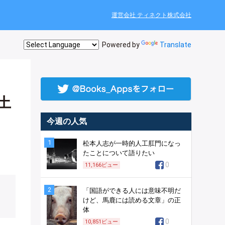
運営会社 ティネクト株式会社
Powered by
Translate
！
土
今週の人気
1
松本人志が一時的人工肛門になっ
たことについて語りたい
0
11,166
ビュー
2
「国語ができる人には意味不明だ
けど、馬鹿には読める文章」の正
体
0
10,851
ビュー