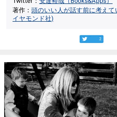
Twitter：
安達裕哉（Books&Apps）
著作：
頭のいい人が話す前に考えて
イヤモンド社)
2