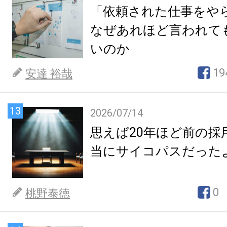
「依頼された仕事をや
なぜあれほど言われて
いのか
19
安達 裕哉
13
2026/07/14
思えば20年ほど前の採
当にサイコパスだった
0
桃野泰徳