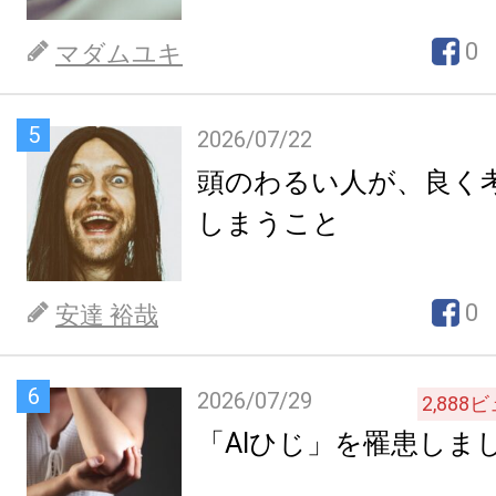
0
マダムユキ
5
2026/07/22
頭のわるい人が、良く
しまうこと
0
安達 裕哉
6
2026/07/29
2,888
ビ
「AIひじ」を罹患しま