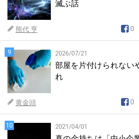
滅ぶ話
0
熊代 亨
9
2026/07/21
部屋を片付けられない
れ
0
黄金頭
10
2021/04/01
真の金持ちは「中小企