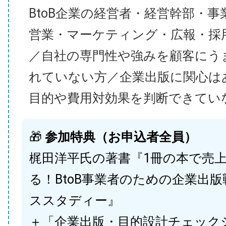
BtoB企業の経営者・経営幹部・事
営業・マーケティング・広報・採
／自社の専門性や強みを顧客にう
れていない方／企業出版に関心は
目的や費用対効果を判断できてい
🎁
参加特典（お申込者全員）
梶田洋平氏の著書『1冊の本で売
る！BtoB事業者のための企業出
ススタディー』
＋「企業出版・目的設計チェック