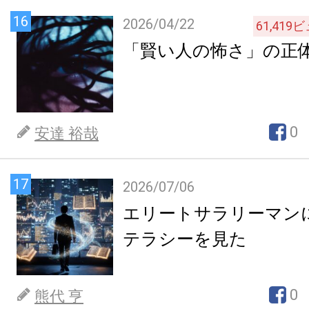
16
2026/04/22
61,419
ビ
「賢い人の怖さ」の正
0
安達 裕哉
17
2026/07/06
エリートサラリーマン
テラシーを見た
0
熊代 亨