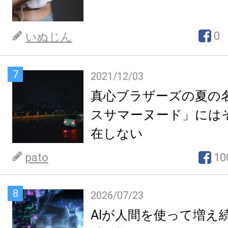
0
いぬじん
7
2021/12/03
真心ブラザーズの夏の
スサマーヌード」には
在しない
pato
10
8
2026/07/23
AIが人間を使って増え