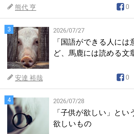
0
熊代 亨
3
2026/07/27
「国語ができる人には
ど、馬鹿には読める文
0
安達 裕哉
4
2026/07/28
「子供が欲しい」とい
欲しいもの