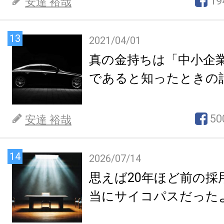
19
安達 裕哉
13
2021/04/01
真の金持ちは「中小企
であると知ったときの
50
安達 裕哉
14
2026/07/14
思えば20年ほど前の採
当にサイコパスだった