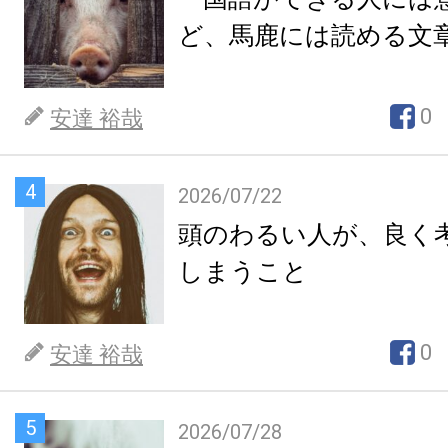
ど、馬鹿には読める文
0
安達 裕哉
4
2026/07/22
頭のわるい人が、良く
しまうこと
0
安達 裕哉
5
2026/07/28