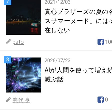
7
2021/12/03
真心ブラザーズの夏の
スサマーヌード」には
在しない
pato
10
8
2026/07/23
AIが人間を使って増え
滅ぶ話
0
熊代 亨