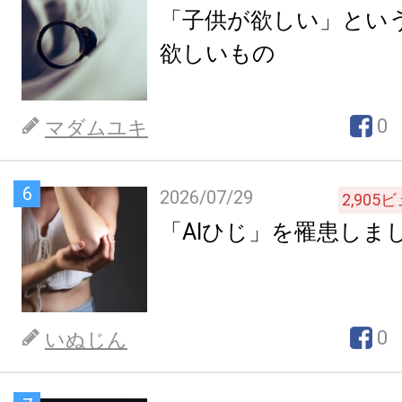
「子供が欲しい」とい
欲しいもの
0
マダムユキ
6
2026/07/29
2,905
ビ
「AIひじ」を罹患しま
0
いぬじん