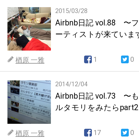
2015/03/28
Airbnb日記 vol.88
ーティストが来ていますp
1
0
楢原 一雅
2014/12/04
Airbnb日記 vol.73
ルタモリをみたらpart
17
0
楢原 一雅