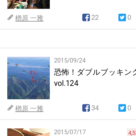
22
0
楢原 一雅
2015/09/24
恐怖！ダブルブッキング 
vol.124
34
0
楢原 一雅
2015/07/17
4,5