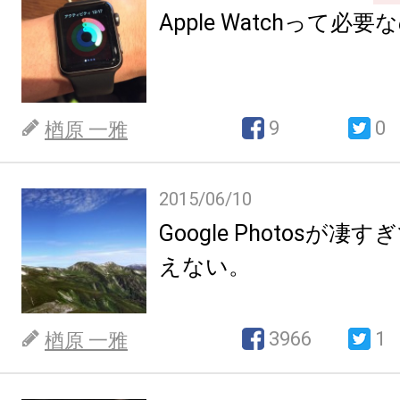
Apple Watchって必
9
0
楢原 一雅
2015/06/10
Google Photosが
えない。
3966
1
楢原 一雅