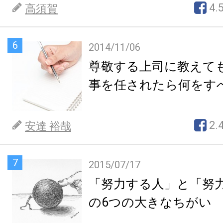
4.
高須賀
6
2014/11/06
尊敬する上司に教えて
事を任されたら何をす
2.
安達 裕哉
7
2015/07/17
「努力する人」と「努
の6つの大きなちがい