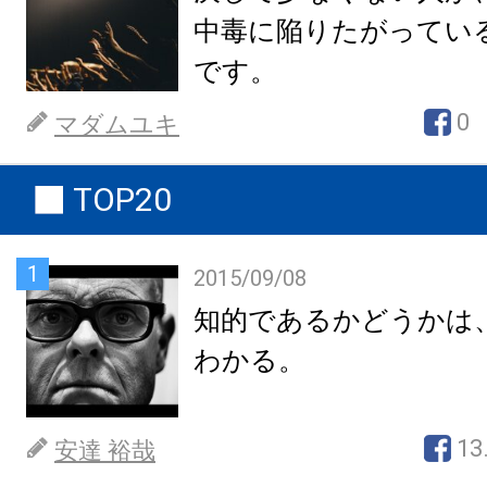
中毒に陥りたがってい
です。
0
マダムユキ
TOP20
1
2015/09/08
知的であるかどうかは
わかる。
13
安達 裕哉