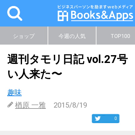
ショップ
今週の人気
TOP100
週刊タモリ日記 vol.27
い人来た〜
趣味
楢原 一雅
2015/8/19
0