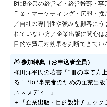
BtoB企業の経営者・経営幹部・事
営業・マーケティング・広報・採
／自社の専門性や強みを顧客にう
れていない方／企業出版に関心は
目的や費用対効果を判断できてい
🎁
参加特典（お申込者全員）
梶田洋平氏の著書『1冊の本で売
る！BtoB事業者のための企業出
ススタディー』
＋「企業出版・目的設計チェック