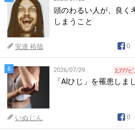
頭のわるい人が、良く
しまうこと
0
安達 裕哉
6
2026/07/29
2,777
ビ
「AIひじ」を罹患しま
0
いぬじん