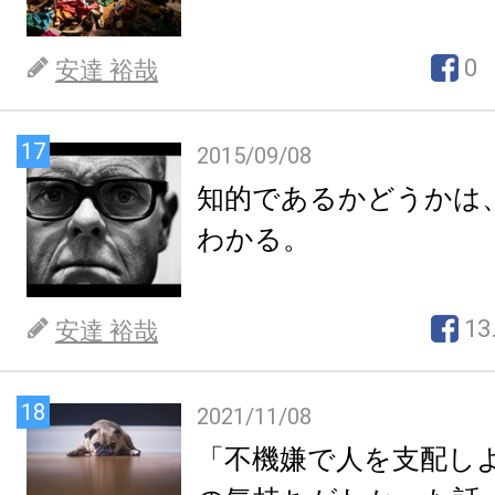
0
安達 裕哉
17
2015/09/08
知的であるかどうかは
わかる。
13
安達 裕哉
18
2021/11/08
「不機嫌で人を支配し