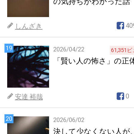
の気持ちがわかった話
40
しんざき
19
2026/04/22
61,351
ビ
「賢い人の怖さ」の正
0
安達 裕哉
20
2026/06/02
決して少なくない人が