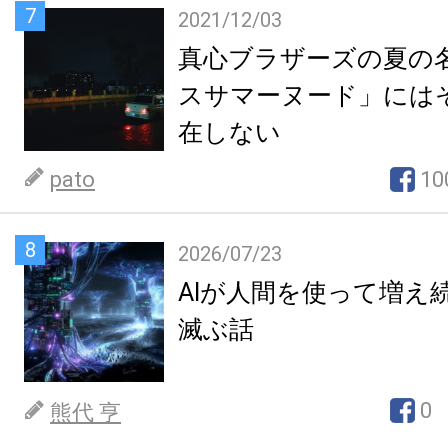
7
2021/12/03
真心ブラザーズの夏の
スサマーヌード」には
在しない
pato
10
8
2026/07/23
AIが人間を使って増え
滅ぶ話
0
熊代 亨