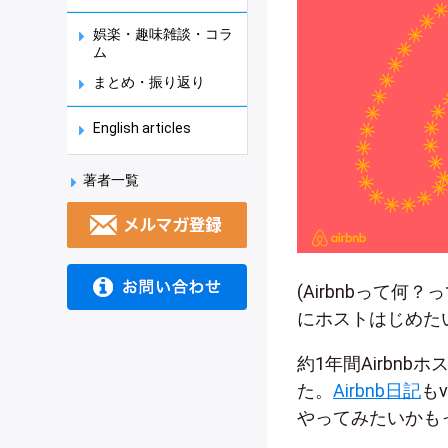
娯楽・趣味雑談・コラ
ム
まとめ・振り返り
English articles
著者一覧
(Airbnbって何
にホストはじめた
約1年間Airbn
た。
Airbnb日記
も
やってみたいかも