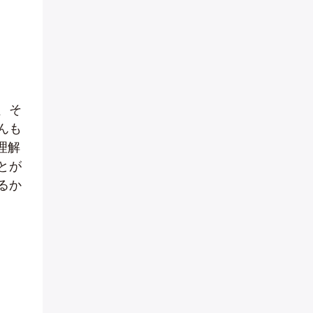
、そ
んも
理解
とが
るか