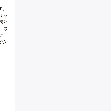
す。
リッ
感と
、最
に一
でき