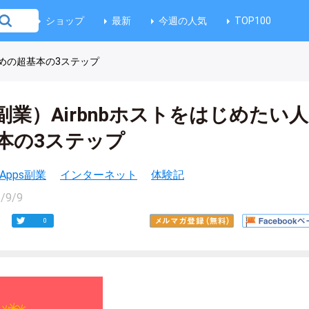
ショップ
最新
今週の人気
TOP100
ための超基本の3ステップ
業）Airbnbホストをはじめたい
本の3ステップ
&Apps副業
インターネット
体験記
/9/9
0