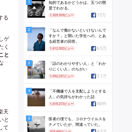
1
知的であるかどうかは、五つの態
度でわかる。
13万
1,929,939
ビュー
する
2
「なんで働かないといけないんで
すか？」と聞いた学生への、とあ
しゲ
る経営者の回答。
たく
6.5万
1,612,302
ビュー
こと
な
3
「話のわかりやすい人」と「わか
りにくい人」のちがい
3.1万
1,092,231
ビュー
4
「不機嫌で人を支配しようとする
人」の気持ちがわかった話
4099
1,018,273
ビュー
楽天
5
いと
医者の僕でも、コロナウイルスを
ナメていたが、間違っていた。
して
4.5万
979,495
ビュー