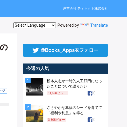
運営会社 ティネクト株式会社
Powered by
Translate
人の
今週の人気
1
松本人志が一時的人工肛門になっ
たことについて語りたい
0
11,534
ビュー
2
ささやかな幸福のシードを育てて
「福利や利息」を得る
0
3,508
ビュー