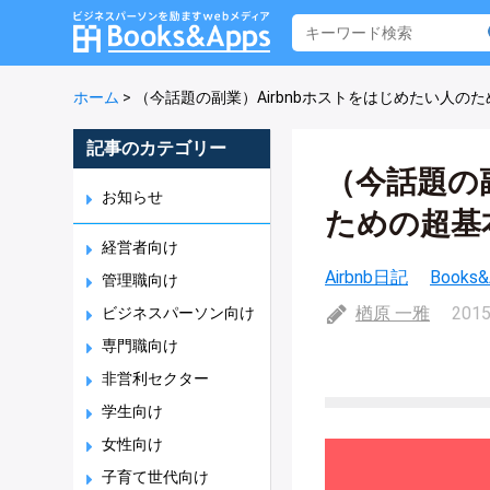
ホーム
>
（今話題の副業）Airbnbホストをはじめたい人の
記事のカテゴリー
（今話題の副
お知らせ
ための超基
経営者向け
Airbnb日記
Books
管理職向け
楢原 一雅
2015
ビジネスパーソン向け
専門職向け
非営利セクター
学生向け
女性向け
子育て世代向け