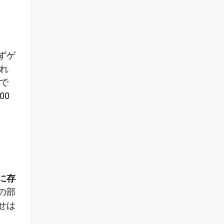
ずゲ
れ
で
00
に存
の部
せは