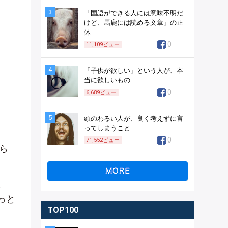
3
「国語ができる人には意味不明だ
けど、馬鹿には読める文章」の正
体
0
11,109
ビュー
4
「子供が欲しい」という人が、本
当に欲しいもの
0
6,689
ビュー
5
頭のわるい人が、良く考えずに言
ってしまうこと
0
71,552
ビュー
ら
し
ょっと
TOP100