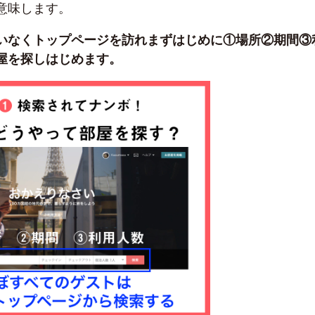
意味します。
いなくトップページを訪れまずはじめに①場所②期間③
屋を探しはじめます。