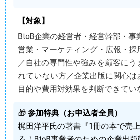
【対象】
BtoB企業の経営者・経営幹部・事
営業・マーケティング・広報・採
／自社の専門性や強みを顧客にう
れていない方／企業出版に関心は
目的や費用対効果を判断できてい
🎁
参加特典（お申込者全員）
梶田洋平氏の著書『1冊の本で売
る！BtoB事業者のための企業出