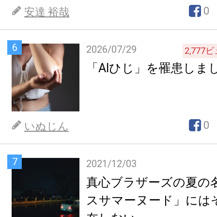
0
安達 裕哉
6
2026/07/29
2,777
ビ
「AIひじ」を罹患しま
0
いぬじん
7
2021/12/03
真心ブラザーズの夏の
スサマーヌード」には