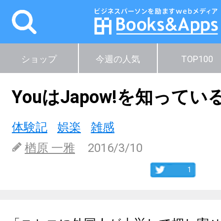
ショップ
今週の人気
TOP100
YouはJapow!を知ってい
体験記
娯楽
雑感
楢原 一雅
2016/3/10
1