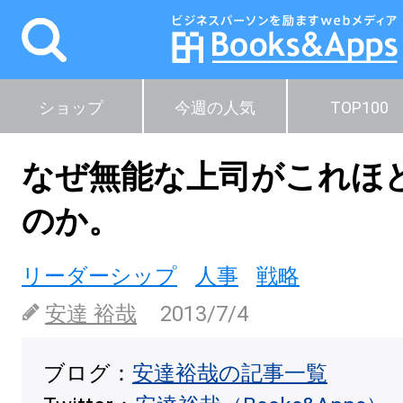
ショップ
今週の人気
TOP100
なぜ無能な上司がこれほ
のか。
リーダーシップ
人事
戦略
安達 裕哉
2013/7/4
ブログ：
安達裕哉の記事一覧