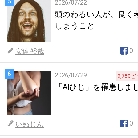
5
2026/07/22
頭のわるい人が、良く
しまうこと
0
安達 裕哉
6
2026/07/29
2,789
ビ
「AIひじ」を罹患しま
0
いぬじん