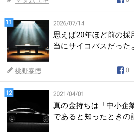
マダムユキ
11
2026/07/14
思えば20年ほど前の採
当にサイコパスだった
0
桃野泰徳
12
2021/04/01
真の金持ちは「中小企
であると知ったときの