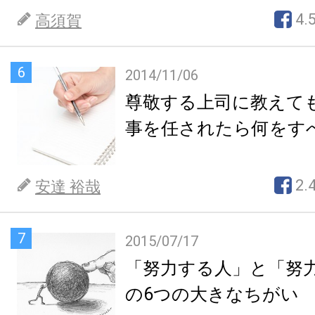
4.
高須賀
6
2014/11/06
尊敬する上司に教えて
事を任されたら何をす
2.
安達 裕哉
7
2015/07/17
「努力する人」と「努
の6つの大きなちがい