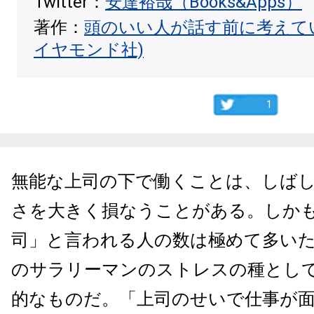
Twitter：
安達裕哉（Books&Apps）
著作：
頭のいい人が話す前に考えて
イヤモンド社)
1
無能な上司の下で働くことは、しば
さを大きく損なうことがある。しか
司」と言われる人の数は極めて多い
のサラリーマンのストレスの種とし
的なものだ。「上司のせいで仕事が