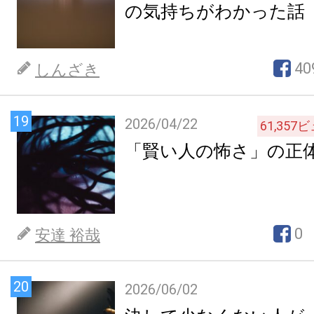
の気持ちがわかった話
40
しんざき
19
2026/04/22
61,357
ビ
「賢い人の怖さ」の正
0
安達 裕哉
20
2026/06/02