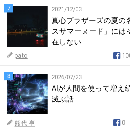
7
2021/12/03
真心ブラザーズの夏の
スサマーヌード」には
在しない
pato
10
8
2026/07/23
AIが人間を使って増え
滅ぶ話
0
熊代 亨