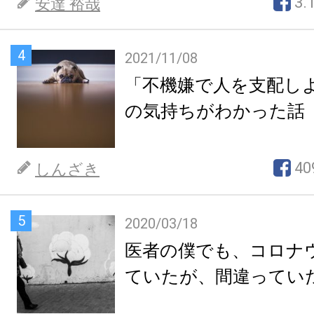
3.
安達 裕哉
4
2021/11/08
「不機嫌で人を支配し
の気持ちがわかった話
40
しんざき
5
2020/03/18
医者の僕でも、コロナ
ていたが、間違ってい