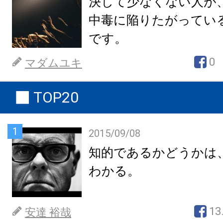
決して少なくない人が
中毒に陥りたがってい
です。
0
マダムユキ
TOP20
1
2015/09/08
知的であるかどうかは
わかる。
13
安達 裕哉