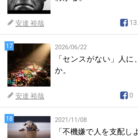
13
安達 裕哉
17
2026/06/22
「センスがない」人に
か。
0
安達 裕哉
18
2021/11/08
「不機嫌で人を支配し