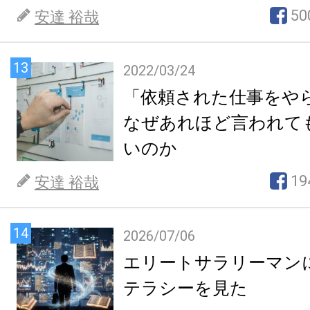
50
安達 裕哉
13
2022/03/24
「依頼された仕事をや
なぜあれほど言われて
いのか
19
安達 裕哉
14
2026/07/06
エリートサラリーマン
テラシーを見た