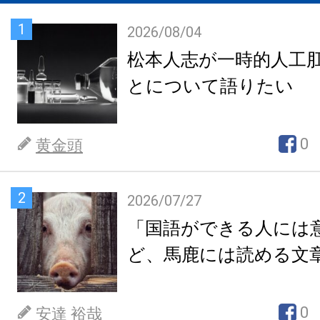
1
2026/08/04
松本人志が一時的人工
とについて語りたい
0
黄金頭
2
2026/07/27
「国語ができる人には
ど、馬鹿には読める文
0
安達 裕哉