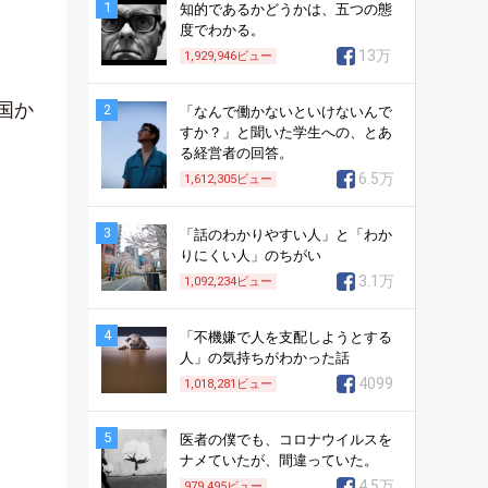
1
知的であるかどうかは、五つの態
度でわかる。
13万
1,929,946
ビュー
国か
2
「なんで働かないといけないんで
すか？」と聞いた学生への、とあ
る経営者の回答。
6.5万
1,612,305
ビュー
3
「話のわかりやすい人」と「わか
りにくい人」のちがい
3.1万
1,092,234
ビュー
4
「不機嫌で人を支配しようとする
人」の気持ちがわかった話
4099
1,018,281
ビュー
5
医者の僕でも、コロナウイルスを
ナメていたが、間違っていた。
4.5万
979,495
ビュー