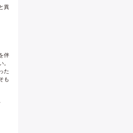
と異
を伴
い。
った
そも
。