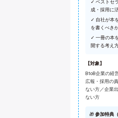
✓ ベスト
成・採用に
✓ 自社が
を書くべき
✓ 一冊の本
開する考え
【対象】
BtoB企業の
広報・採用の
ない方／企業
ない方
🎁
参加特典