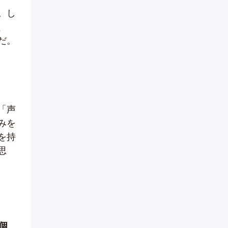
。し
、
だ。
「声
みを
を持
思
個