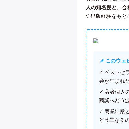
人の知名度と、会
の出版経験をもと
📌 このウ
✓ ベスト
会が生まれ
✓ 著者個
商談へどう
✓ 商業出
どう異なる