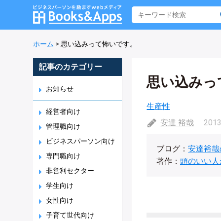
ホーム
>
思い込みって怖いです。
記事のカテゴリー
思い込みっ
お知らせ
生産性
経営者向け
安達 裕哉
2013
管理職向け
ビジネスパーソン向け
ブログ：
安達裕哉
専門職向け
著作：
頭のいい人
非営利セクター
学生向け
女性向け
子育て世代向け