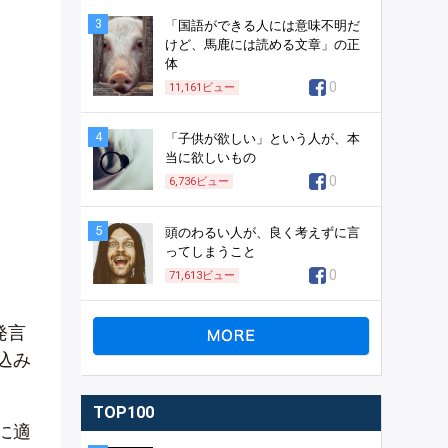
3
「国語ができる人には意味不明だ
けど、馬鹿には読める文章」の正
体
0
11,161
ビュー
4
「子供が欲しい」という人が、本
当に欲しいもの
0
6,736
ビュー
5
頭のわるい人が、良く考えずに言
ってしまうこと
0
71,613
ビュー
発言
込み
TOP100
に適