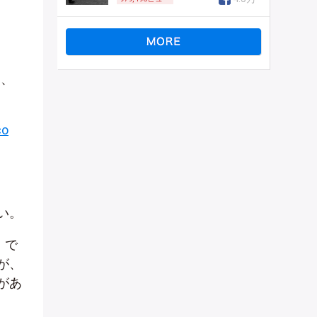
％、
co
い。
」で
が、
があ