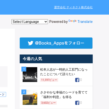
運営会社 ティネクト株式会社
Powered by
Translate
今週の人気
1
松本人志が一時的人工肛門になっ
たことについて語りたい
0
11,597
ビュー
2
ささやかな幸福のシードを育てて
「福利や利息」を得る
0
3,602
ビュー