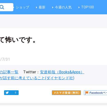
ショップ
最新
今週の人気
TOP100
て怖いです。
/7/31
の記事一覧
Twitter：
安達裕哉（Books&Apps）
が話す前に考えていること(ダイヤモンド社)
0