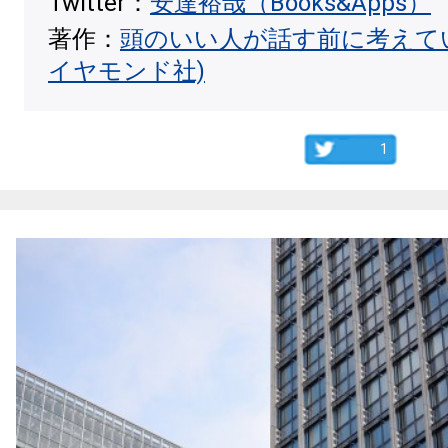
Twitter：
安達裕哉（Books&Apps）
著作：
頭のいい人が話す前に考えて
イヤモンド社)
1