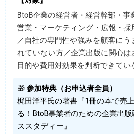
【対象】
BtoB企業の経営者・経営幹部・事
営業・マーケティング・広報・採
／自社の専門性や強みを顧客にう
れていない方／企業出版に関心は
目的や費用対効果を判断できてい
🎁
参加特典（お申込者全員）
梶田洋平氏の著書『1冊の本で売
る！BtoB事業者のための企業出
ススタディー』