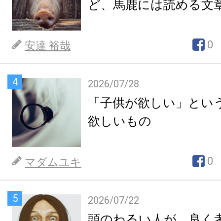
ど、馬鹿には読める文
0
安達 裕哉
4
2026/07/28
「子供が欲しい」とい
欲しいもの
0
マダムユキ
5
2026/07/22
頭のわるい人が、良く