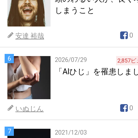
しまうこと
0
安達 裕哉
6
2026/07/29
2,857
ビ
「AIひじ」を罹患しま
0
いぬじん
7
2021/12/03