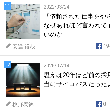
11
2022/03/24
「依頼された仕事をや
なぜあれほど言われて
いのか
19
安達 裕哉
12
2026/07/14
思えば20年ほど前の採
当にサイコパスだった
0
桃野泰徳