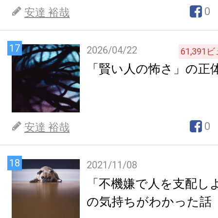
0
安達 裕哉
17
2026/04/22
61,391
ビ
「賢い人の怖さ」の正
0
安達 裕哉
18
2021/11/08
「不機嫌で人を支配し
の気持ちがわかった話