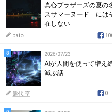
真心ブラザーズの夏の
スサマーヌード」には
在しない
pato
10
8
2026/07/23
AIが人間を使って増え
滅ぶ話
0
熊代 亨