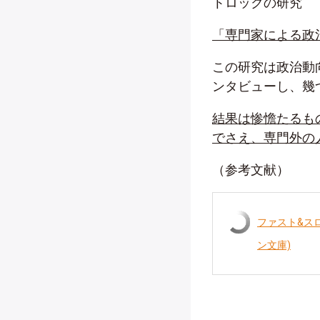
トロックの研究
「専門家による政
この研究は政治動
ンタビューし、幾
結果は惨憺たるも
でさえ、専門外の
（参考文献）
ファスト&ス
ン文庫)