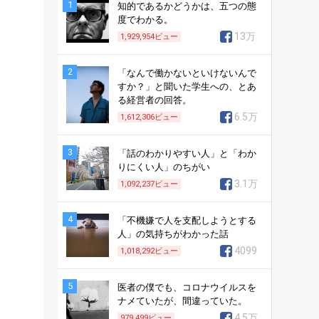
1
知的であるかどうかは、五つの態
度でわかる。
13万
1,929,954
ビュー
2
「なんで働かないといけないんで
すか？」と聞いた学生への、とあ
る経営者の回答。
6.5万
1,612,306
ビュー
3
「話のわかりやすい人」と「わか
りにくい人」のちがい
3.1万
1,092,237
ビュー
4
「不機嫌で人を支配しようとする
人」の気持ちがわかった話
4099
1,018,292
ビュー
5
医者の僕でも、コロナウイルスを
ナメていたが、間違っていた。
4.5万
979,499
ビュー