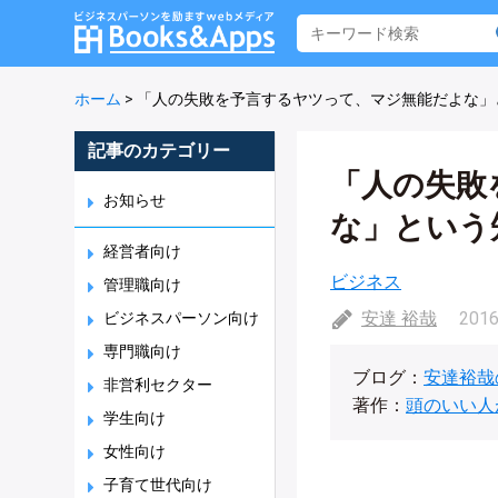
ホーム
>
「人の失敗を予言するヤツって、マジ無能だよな」
記事のカテゴリー
「人の失敗
お知らせ
な」という
経営者向け
ビジネス
管理職向け
安達 裕哉
2016
ビジネスパーソン向け
専門職向け
ブログ：
安達裕哉
非営利セクター
著作：
頭のいい人
学生向け
女性向け
子育て世代向け