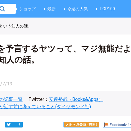
ショップ
最新
今週の人気
TOP100
という知人の話。
を予言するヤツって、マジ無能だ
知人の話。
/7/19
の記事一覧
Twitter：
安達裕哉（Books&Apps）
が話す前に考えていること(ダイヤモンド社)
4