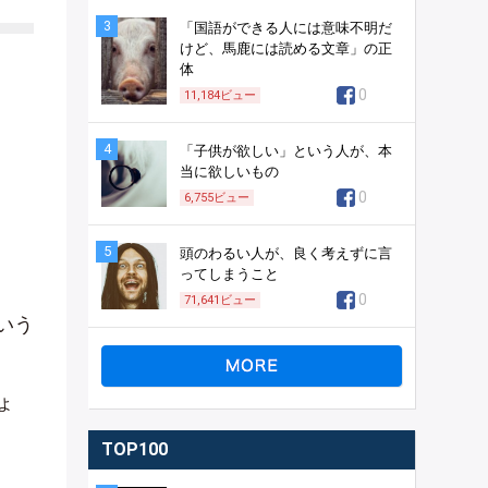
3
「国語ができる人には意味不明だ
けど、馬鹿には読める文章」の正
体
0
11,184
ビュー
4
「子供が欲しい」という人が、本
当に欲しいもの
0
6,755
ビュー
5
頭のわるい人が、良く考えずに言
ってしまうこと
0
71,641
ビュー
いう
ょ
TOP100