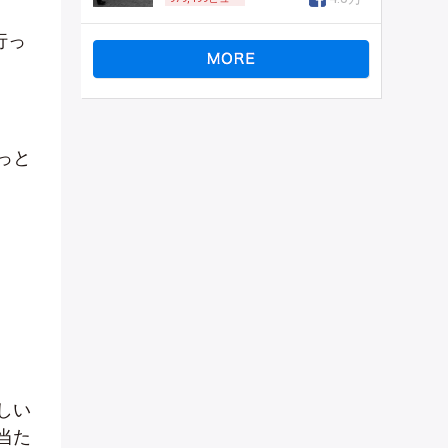
行っ
っと
しい
当た