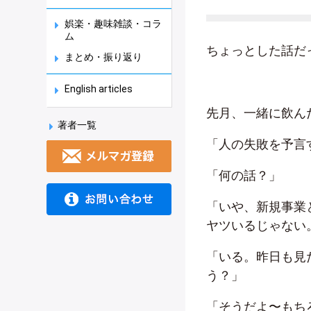
娯楽・趣味雑談・コラ
ム
ちょっとした話だ
まとめ・振り返り
English articles
先月、一緒に飲ん
著者一覧
「人の失敗を予言
「何の話？」
「いや、新規事業
ヤツいるじゃない
「いる。昨日も見
う？」
「そうだよ〜もち