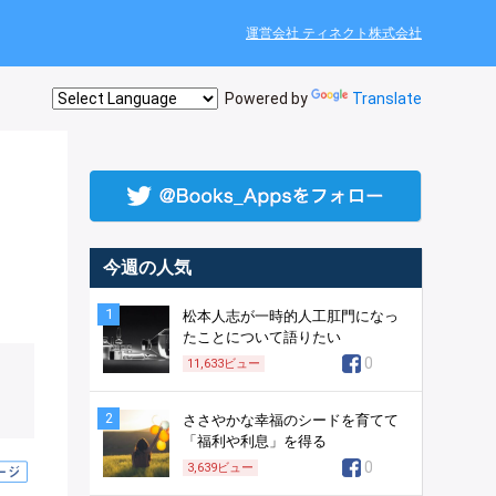
運営会社 ティネクト株式会社
Powered by
Translate
よ
今週の人気
1
松本人志が一時的人工肛門になっ
たことについて語りたい
0
11,633
ビュー
2
ささやかな幸福のシードを育てて
「福利や利息」を得る
0
3,639
ビュー