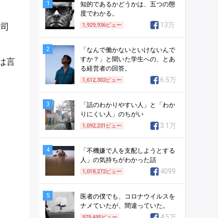
1
知的であるかどうかは、五つの態
度でわかる。
13万
上司
1,929,936
ビュー
2
「なんで働かないといけないんで
すか？」と聞いた学生への、とあ
は言
る経営者の回答。
6.5万
1,612,302
ビュー
3
「話のわかりやすい人」と「わか
りにくい人」のちがい
3.1万
1,092,231
ビュー
4
「不機嫌で人を支配しようとする
人」の気持ちがわかった話
4099
1,018,272
ビュー
5
医者の僕でも、コロナウイルスを
ナメていたが、間違っていた。
4.5万
979,495
ビュー