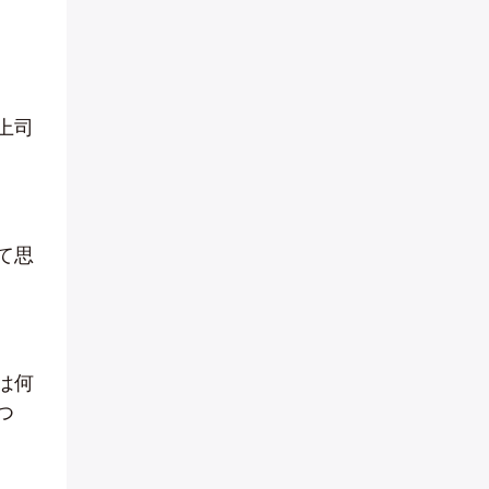
上司
て思
は何
つ