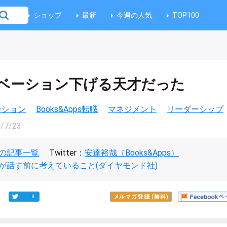
ショップ
最新
今週の人気
TOP100
ベーション下げる天才だった
ベーション
Books&Apps転職
マネジメント
リーダーシップ
/7/23
の記事一覧
Twitter：
安達裕哉（Books&Apps）
が話す前に考えていること(ダイヤモンド社)
0