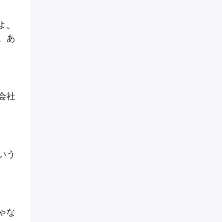
よ。
。あ
会社
いう
ゃな