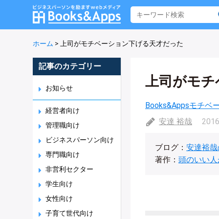
ホーム
>
上司がモチベーション下げる天才だった
記事のカテゴリー
上司がモチ
お知らせ
Books&Appsモチ
経営者向け
安達 裕哉
2016
管理職向け
ビジネスパーソン向け
ブログ：
安達裕哉
専門職向け
著作：
頭のいい人
非営利セクター
学生向け
女性向け
子育て世代向け