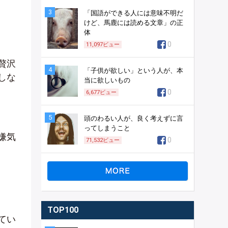
3
「国語ができる人には意味不明だ
けど、馬鹿には読める文章」の正
体
0
11,097
ビュー
贅沢
4
「子供が欲しい」という人が、本
しな
当に欲しいもの
0
6,677
ビュー
5
頭のわるい人が、良く考えずに言
ってしまうこと
嫌気
0
71,532
ビュー
TOP100
てい