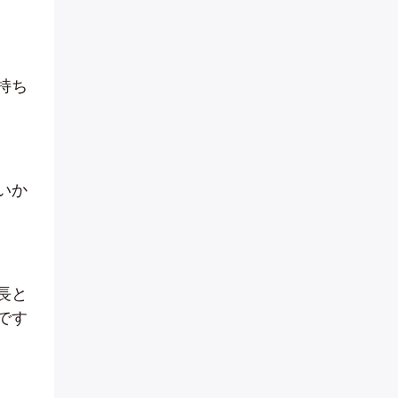
持ち
いか
長と
です