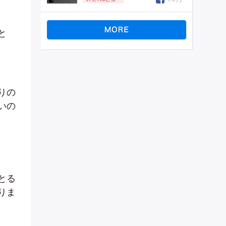
と
りの
いの
とる
りま