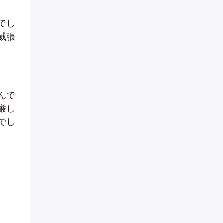
でし
威張
んで
厳し
でし