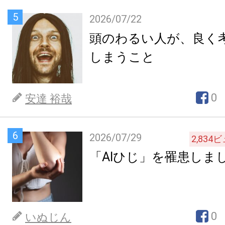
5
2026/07/22
頭のわるい人が、良く
しまうこと
0
安達 裕哉
6
2026/07/29
2,834
ビ
「AIひじ」を罹患しま
0
いぬじん