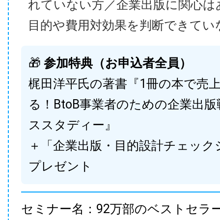
れていない方／企業出版に関心は
目的や費用対効果を判断できてい
🎁
参加特典（お申込者全員）
梶田洋平氏の著書『1冊の本で売
る！BtoB事業者のための企業出
ススタディー』
＋「企業出版・目的設計チェック
プレゼント
セミナー名：92万部のベストセラ