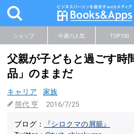
ショップ
今週の人気
TOP100
父親が子どもと過ごす時
品」のままだ
キャリア
家族
熊代 亨
2016/7/25
ブログ：
『シロクマの屑籠』