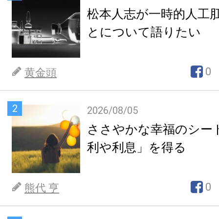
松本人志が一時的人工
とについて語りたい
0
黄金頭
2
2026/08/05
ささやかな幸福のシー
利や利息」を得る
0
熊代 亨