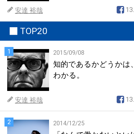
13
安達 裕哉
TOP20
1
2015/09/08
知的であるかどうかは
わかる。
13
安達 裕哉
2
2014/12/25