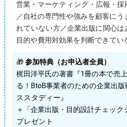
営業・マーケティング・広報・採
／自社の専門性や強みを顧客にう
れていない方／企業出版に関心は
目的や費用対効果を判断できてい
🎁
参加特典（お申込者全員）
梶田洋平氏の著書『1冊の本で売
る！BtoB事業者のための企業出
ススタディー』
＋「企業出版・目的設計チェック
プレゼント