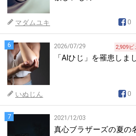
0
マダムユキ
6
2026/07/29
2,909
ビ
「AIひじ」を罹患しま
0
いぬじん
7
2021/12/03
真心ブラザーズの夏の