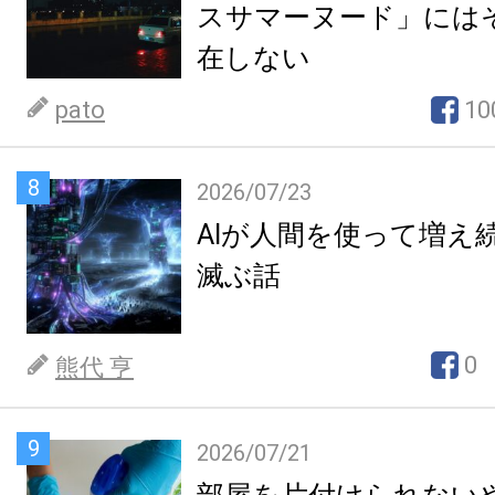
スサマーヌード」には
在しない
pato
10
8
2026/07/23
AIが人間を使って増え
滅ぶ話
0
熊代 亨
9
2026/07/21