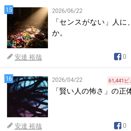
15
2026/06/22
「センスがない」人に
か。
0
安達 裕哉
16
2026/04/22
61,441
ビ
「賢い人の怖さ」の正
0
安達 裕哉