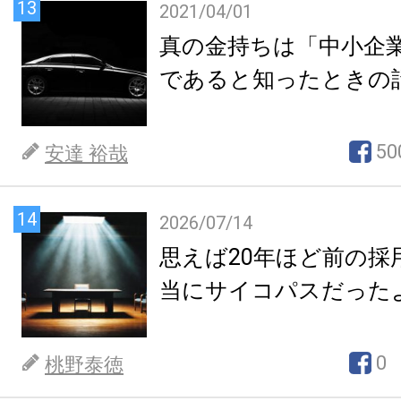
13
2021/04/01
真の金持ちは「中小企
であると知ったときの
50
安達 裕哉
14
2026/07/14
思えば20年ほど前の採
当にサイコパスだった
0
桃野泰徳