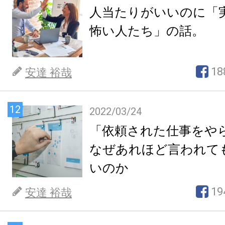
人当たりがいいのに「
怖い人たち」の話。
18
安達 裕哉
12
2022/03/24
「依頼された仕事をや
なぜあれほど言われて
いのか
19
安達 裕哉