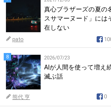
真心ブラザーズの夏の
スサマーヌード」には
在しない
pato
10
8
2026/07/23
AIが人間を使って増え
滅ぶ話
0
熊代 亨