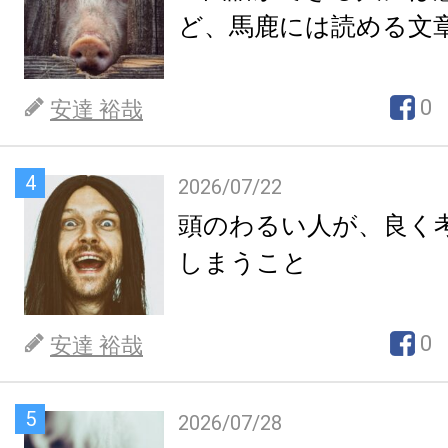
ど、馬鹿には読める文
0
安達 裕哉
4
2026/07/22
頭のわるい人が、良く
しまうこと
0
安達 裕哉
5
2026/07/28