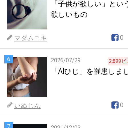
「子供が欲しい」とい
欲しいもの
0
マダムユキ
6
2026/07/29
2,899
ビ
「AIひじ」を罹患しま
0
いぬじん
7
2021/12/03