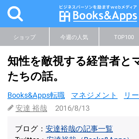
ショップ
今週の人気
TOP100
知性を敵視する経営者と
たちの話。
Books&Apps転職
マネジメント
リ
安達 裕哉
2016/8/13
ブログ：
安達裕哉の記事一覧