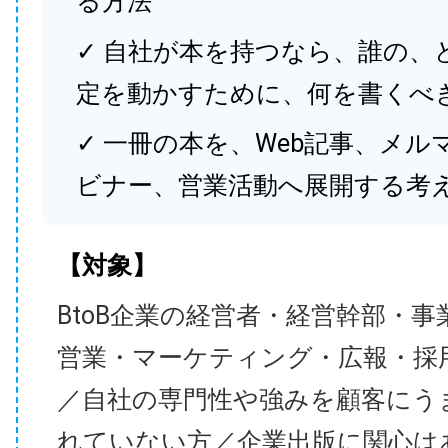
る方法
✓ 自社が本を持つなら、誰の、
定を動かすために、何を書くべ
✓ 一冊の本を、Web記事、メル
ビナー、営業活動へ展開する考
【対象】
BtoB企業の経営者・経営幹部・事
営業・マーケティング・広報・採
／自社の専門性や強みを顧客にう
れていない方／企業出版に関心は