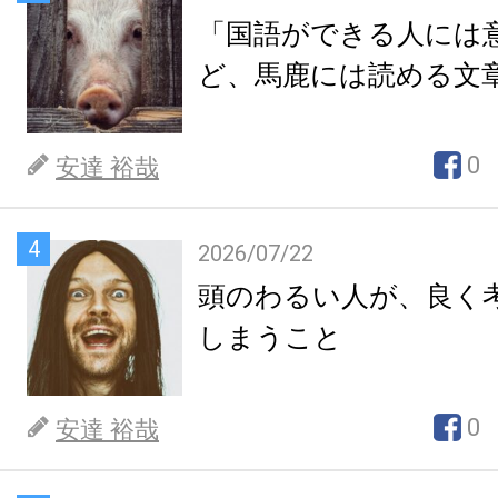
「国語ができる人には
ど、馬鹿には読める文
0
安達 裕哉
4
2026/07/22
頭のわるい人が、良く
しまうこと
0
安達 裕哉