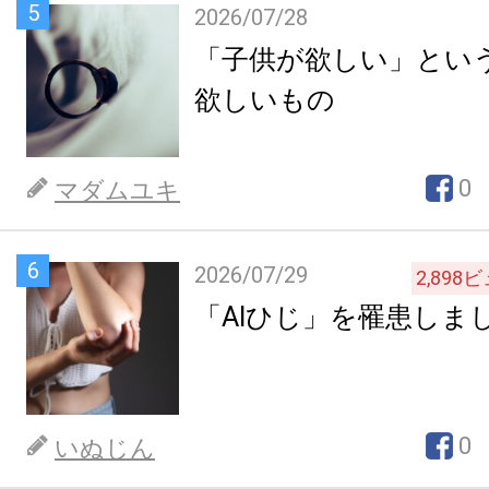
5
2026/07/28
「子供が欲しい」とい
欲しいもの
0
マダムユキ
6
2026/07/29
2,898
ビ
「AIひじ」を罹患しま
0
いぬじん