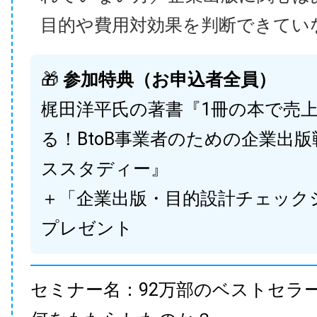
目的や費用対効果を判断できてい
🎁
参加特典（お申込者全員）
梶田洋平氏の著書『1冊の本で売
る！BtoB事業者のための企業出
ススタディー』
＋「企業出版・目的設計チェック
プレゼント
セミナー名：92万部のベストセラ