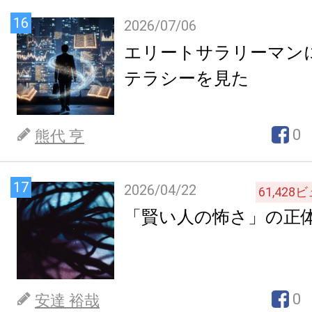
16
2026/07/06
エリートサラリーマン
テラシーを見た
0
熊代 亨
17
2026/04/22
61,428
ビ
「賢い人の怖さ」の正
0
安達 裕哉