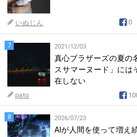
0
いぬじん
7
2021/12/03
真心ブラザーズの夏の
スサマーヌード」には
在しない
pato
10
8
2026/07/23
AIが人間を使って増え