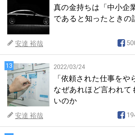
真の金持ちは「中小企
であると知ったときの
50
安達 裕哉
13
2022/03/24
「依頼された仕事をや
なぜあれほど言われて
いのか
19
安達 裕哉