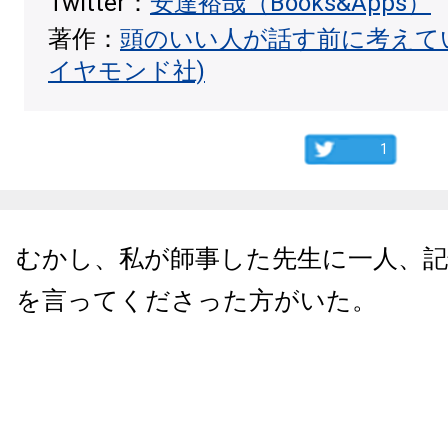
Twitter：
安達裕哉（Books&Apps）
著作：
頭のいい人が話す前に考えて
イヤモンド社)
1
むかし、私が師事した先生に一人、記
を言ってくださった方がいた。