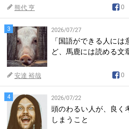
0
熊代 亨
3
2026/07/27
「国語ができる人には
ど、馬鹿には読める文
0
安達 裕哉
4
2026/07/22
頭のわるい人が、良く
しまうこと