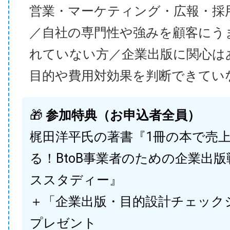
営業・マーケティング・広報・採
／自社の専門性や強みを顧客にう
れていない方／企業出版に関心は
目的や費用対効果を判断できてい
🎁
参加特典（お申込者全員）
梶田洋平氏の著書『1冊の本で売
る！BtoB事業者のための企業出
ススタディー』
＋「企業出版・目的設計チェック
プレゼント