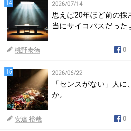
14
2026/07/14
思えば20年ほど前の採
当にサイコパスだった
0
桃野泰徳
15
2026/06/22
「センスがない」人に
か。
0
安達 裕哉