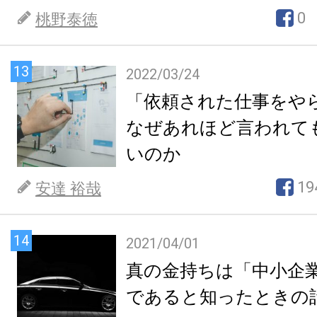
0
桃野泰徳
13
2022/03/24
「依頼された仕事をや
なぜあれほど言われて
いのか
19
安達 裕哉
14
2021/04/01
真の金持ちは「中小企
であると知ったときの