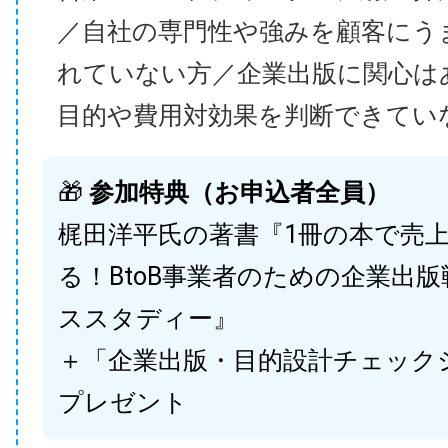
／自社の専門性や強みを顧客にう
れていない方／企業出版に関心は
目的や費用対効果を判断できてい
🎁
参加特典（お申込者全員）
梶田洋平氏の著書『1冊の本で売
る！BtoB事業者のための企業出
ススタディー』
＋「企業出版・目的設計チェック
プレゼント