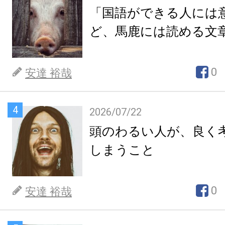
「国語ができる人には
ど、馬鹿には読める文
0
安達 裕哉
4
2026/07/22
頭のわるい人が、良く
しまうこと
0
安達 裕哉