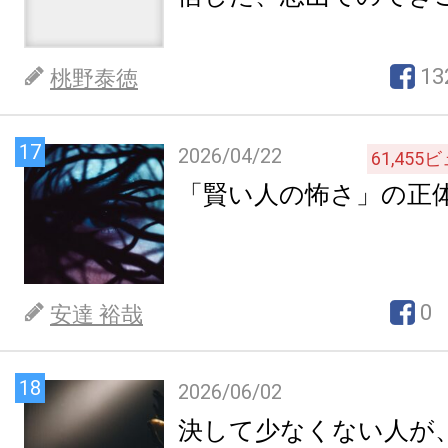
13
桃野泰徳
17
2026/04/22
61,455
ビ
「賢い人の怖さ」の正
0
安達 裕哉
18
2026/06/02
決して少なくない人が