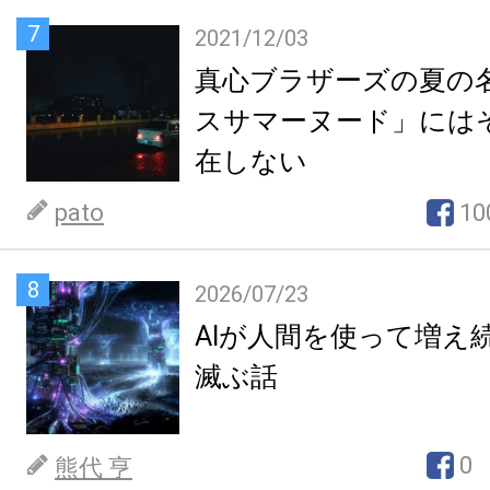
7
2021/12/03
真心ブラザーズの夏の
スサマーヌード」には
在しない
pato
10
8
2026/07/23
AIが人間を使って増え
滅ぶ話
0
熊代 亨