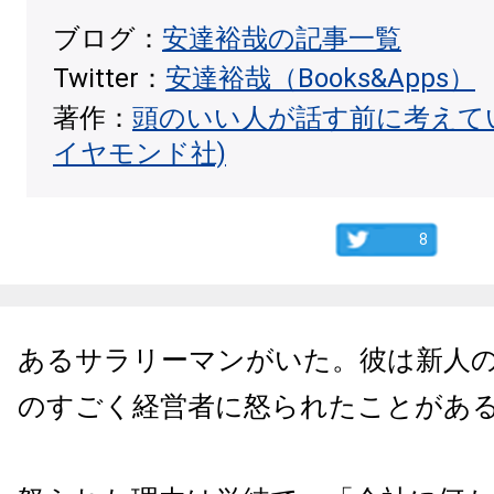
ブログ：
安達裕哉の記事一覧
Twitter：
安達裕哉（Books&Apps）
著作：
頭のいい人が話す前に考えて
イヤモンド社)
8
あるサラリーマンがいた。彼は新人
のすごく経営者に怒られたことがあ