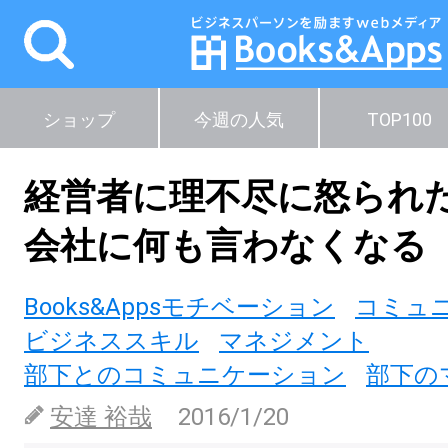
ショップ
今週の人気
TOP100
経営者に理不尽に怒られ
会社に何も言わなくなる
Books&Appsモチベーション
コミュ
ビジネススキル
マネジメント
部下とのコミュニケーション
部下の
安達 裕哉
2016/1/20