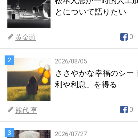
松本人志が一時的人工
とについて語りたい
0
黄金頭
2
2026/08/05
ささやかな幸福のシー
利や利息」を得る
0
熊代 亨
3
2026/07/27