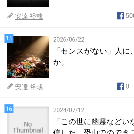
50
安達 裕哉
15
2026/06/22
「センスがない」人に
か。
0
安達 裕哉
16
2024/07/12
「この世に幽霊などい
信した、恐山でのでき