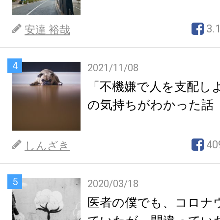
3.
安達 裕哉
4
2021/11/08
「不機嫌で人を支配し
の気持ちがわかった話
40
しんざき
5
2020/03/18
医者の僕でも、コロナ