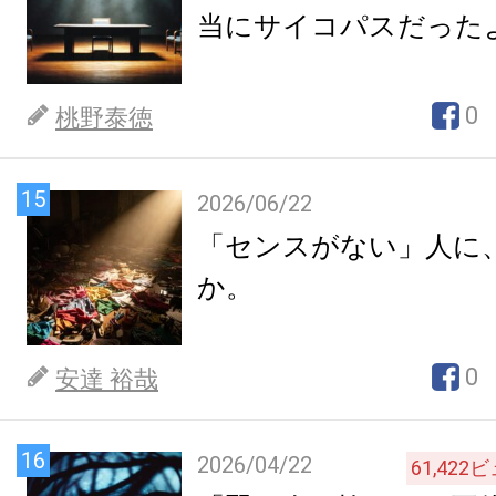
当にサイコパスだった
0
桃野泰徳
15
2026/06/22
「センスがない」人に
か。
0
安達 裕哉
16
2026/04/22
61,422
ビ