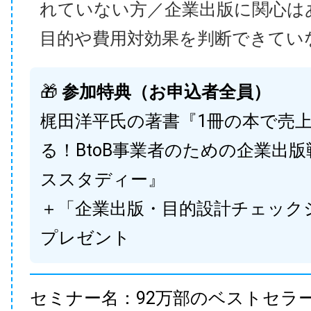
れていない方／企業出版に関心は
目的や費用対効果を判断できてい
🎁
参加特典（お申込者全員）
梶田洋平氏の著書『1冊の本で売
る！BtoB事業者のための企業出
ススタディー』
＋「企業出版・目的設計チェック
プレゼント
セミナー名：92万部のベストセラ