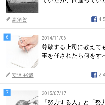
ていたが、間違ってい
4.
高須賀
6
2014/11/06
尊敬する上司に教えて
事を任されたら何をす
2.
安達 裕哉
7
2015/07/17
「努力する人」と「努