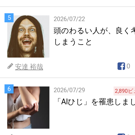
5
2026/07/22
頭のわるい人が、良く
しまうこと
0
安達 裕哉
6
2026/07/29
2,890
ビ
「AIひじ」を罹患しま