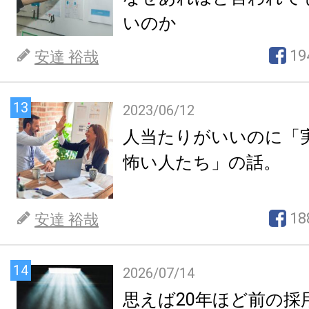
いのか
19
安達 裕哉
13
2023/06/12
人当たりがいいのに「
怖い人たち」の話。
18
安達 裕哉
14
2026/07/14
思えば20年ほど前の採