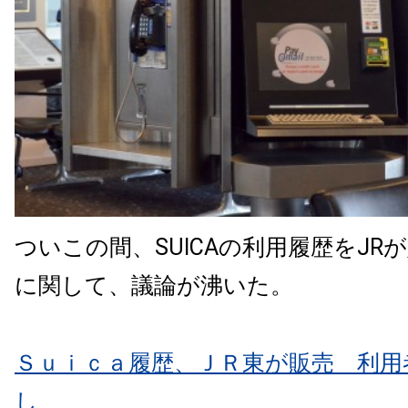
ついこの間、SUICAの利用履歴をJR
に関して、議論が沸いた。
Ｓｕｉｃａ履歴、ＪＲ東が販売 利用
し