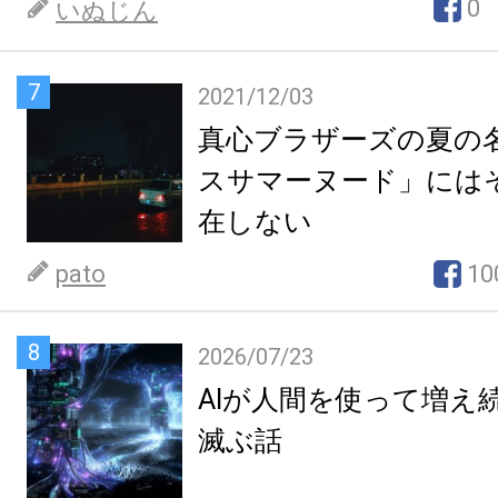
0
いぬじん
7
2021/12/03
真心ブラザーズの夏の
スサマーヌード」には
在しない
pato
10
8
2026/07/23
AIが人間を使って増え
滅ぶ話