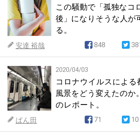
この騒動で「孤独なコ
後」になりそうな人が
る。
848
38
安達 裕哉
2020/04/03
コロナウイルスによる
風景をどう変えたのか
のレポート。
71
10
ぱん田