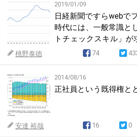
2019/01/09
日経新聞ですらwebで
時代には、一般常識と
トチェックスキル」が
74
43
桃野泰徳
2014/08/16
正社員という既得権と
16
0
安達 裕哉