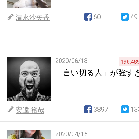
60
49
清水沙矢香
2020/06/18
196,48
「言い切る人」が強す
3897
13
安達 裕哉
2020/04/15