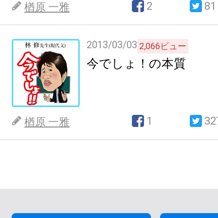
2
81
楢原 一雅
2013/03/03
2,066
ビュー
今でしょ！の本質
1
32
楢原 一雅