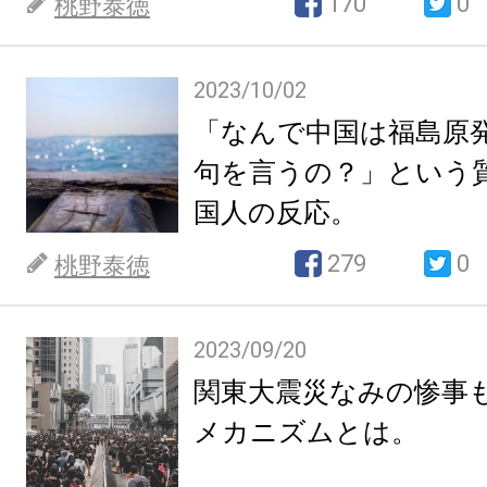
170
0
桃野泰徳
2023/10/02
「なんで中国は福島原
句を言うの？」という
国人の反応。
279
0
桃野泰徳
2023/09/20
関東大震災なみの惨事
メカニズムとは。